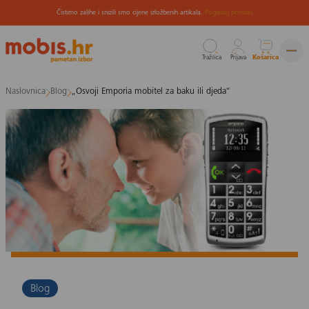
Čistimo zalihe i snizili smo cijene izložbenih artikala.
Pogledaj ponudu
Tražilica
Prijava
Košarica
Preskoči
Naslovnica
Blog
„Osvoji Emporia mobitel za baku ili djeda“
na
sadržaj
Blog