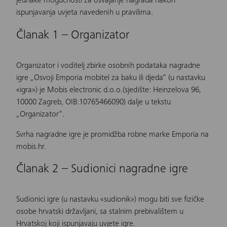
jednake mogućnosti za osvajanje nagrada nakon
ispunjavanja uvjeta navedenih u pravilima.
Članak 1 – Organizator
Organizator i voditelj zbirke osobnih podataka nagradne
igre „Osvoji Emporia mobitel za baku ili djeda“ (u nastavku
«igra») je Mobis electronic d.o.o.(sjedište: Heinzelova 96,
10000 Zagreb, OIB:10765466090) dalje u tekstu
„Organizator“.
Svrha nagradne igre je promidžba robne marke Emporia na
mobis.hr.
Članak 2 – Sudionici nagradne igre
Sudionici igre (u nastavku «sudionik») mogu biti sve fizičke
osobe hrvatski državljani, sa stalnim prebivalištem u
Hrvatskoj koji ispunjavaju uvjete igre.