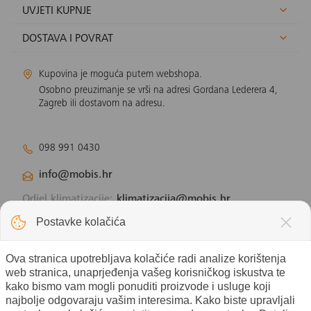
UVJETI KUPNJE
DOSTAVA I POVRAT
Kupovina je moguća putem webshopa.
Osobno preuzimanje se vrši na adresi Gordana Lederera 4,
Zagreb ili dostavom na adresu.
098 991 0430
info@mobis.hr
Odjel klimatizacije:
klimatizacija@mobis.hr
Odjel solarnih panela:
solar@mobis.hr
Postavke kolačića
Ova stranica upotrebljava kolačiće radi analize korištenja
web stranica, unaprjeđenja vašeg korisničkog iskustva te
kako bismo vam mogli ponuditi proizvode i usluge koji
najbolje odgovaraju vašim interesima. Kako biste upravljali