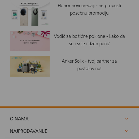
Honor novi uređaji - ne propusti
posebnu promociju
Vodič za božićne poklone - kako da
su i srce i džep puni?
Anker Solix - tvoj partner za
pustolovinu!
O NAMA
NAJPRODAVANIJE