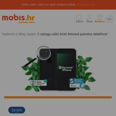
Čistimo zalihe i snizili smo cijene izložbenih artikala.
Pogledaj ponudu
Tražilica
Prijava
Košarica
Preskoči
Naslovnica
Blog
Savjeti
5 razloga zašto birati Renewd pametne telelefone!
na
sadržaj
Savjeti