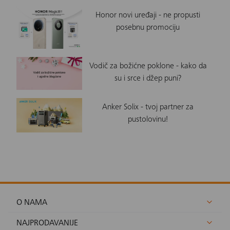
Honor novi uređaji - ne propusti
posebnu promociju
Vodič za božićne poklone - kako da
su i srce i džep puni?
Anker Solix - tvoj partner za
pustolovinu!
O NAMA
NAJPRODAVANIJE