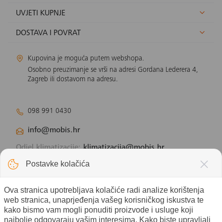
UVJETI KUPNJE
DOSTAVA I POVRAT
Kupovina je moguća putem webshopa.
Osobno preuzimanje se vrši na adresi Gordana Lederera 4,
Zagreb ili dostavom na adresu.
098 991 0430
info@mobis.hr
Odjel klimatizacije:
klimatizacija@mobis.hr
Odjel solarnih panela:
solar@mobis.hr
Postavke kolačića
Ova stranica upotrebljava kolačiće radi analize korištenja
web stranica, unaprjeđenja vašeg korisničkog iskustva te
kako bismo vam mogli ponuditi proizvode i usluge koji
najbolje odgovaraju vašim interesima. Kako biste upravljali