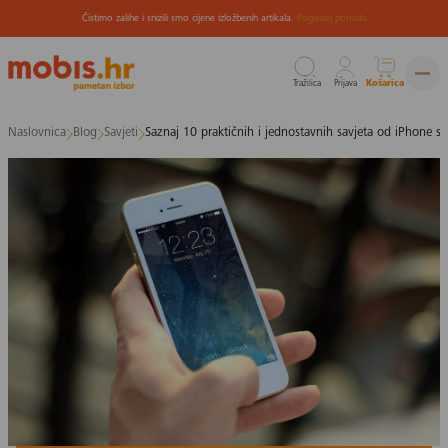
Čistimo zalihe i snizili smo cijene izložbenih artikala.
Pogledaj ponudu
Tražilica
Prijava
Košarica
Preskoči
Naslovnica
Blog
Savjeti
Saznaj 10 praktičnih i jednostavnih savjeta od iPhone st
na
sadržaj