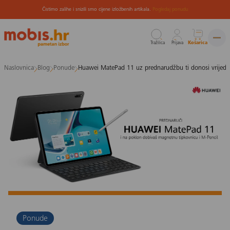
Čistimo zalihe i snizili smo cijene izložbenih artikala.
Pogledaj ponudu
Tražilica
Prijava
Košarica
Preskoči
Naslovnica
Blog
Ponude
Huawei MatePad 11 uz prednarudžbu ti donosi vrijedn
na
sadržaj
Ponude