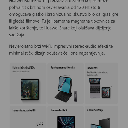
Huawei MatePad 11 predstavlja ti zaslon koji se može
pohvalitit s brzinom osvježavanja od 120 Hz što ti
omogućava glatko i brzo vizualno iskustvo bilo da igraš igre
ili gledaš filmove. Tu je i pametna magnetna tipkovnica za
lakše korištenje, te Huawei Share koji olakšava dijeljenje
sadržaja.
Nevjerojatno brzi Wi-Fi, impresivni stereo-audio efekti te
minimalistički dizajn oduševit će i one najzahtjevnije.