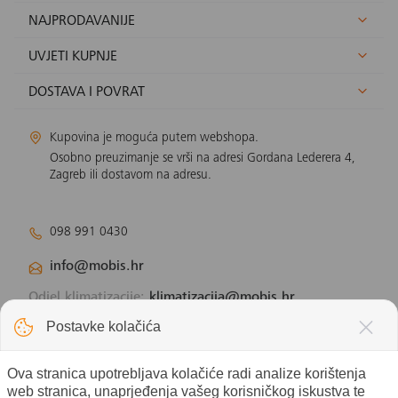
NAJPRODAVANIJE
UVJETI KUPNJE
DOSTAVA I POVRAT
Kupovina je moguća putem webshopa.
Osobno preuzimanje se vrši na adresi Gordana Lederera 4,
Zagreb ili dostavom na adresu.
098 991 0430
info@mobis.hr
Odjel klimatizacije:
klimatizacija@mobis.hr
Odjel solarnih panela:
solar@mobis.hr
Postavke kolačića
Ova stranica upotrebljava kolačiće radi analize korištenja
web stranica, unaprjeđenja vašeg korisničkog iskustva te