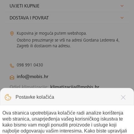
UVJETI KUPNJE
DOSTAVA I POVRAT
Kupovina je moguća putem webshopa.
Osobno preuzimanje se vrši na adresi Gordana Lederera 4,
Zagreb ili dostavom na adresu.
098 991 0430
info@mobis.hr
Odjel klimatizacije:
klimatizacija@mobis.hr
Odjel solarnih panela:
solar@mobis.hr
Postavke kolačića
Ova stranica upotrebljava kolačiće radi analize korištenja
web stranica, unaprjeđenja vašeg korisničkog iskustva te
kako bismo vam mogli ponuditi proizvode i usluge koji
najbolje odgovaraju vašim interesima. Kako biste upravljali