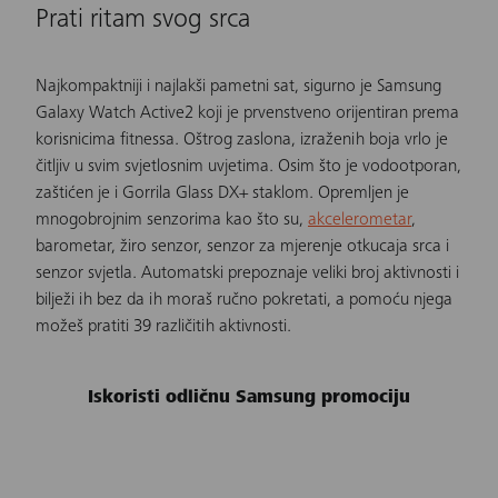
Prati ritam svog srca
Najkompaktniji i najlakši pametni sat, sigurno je Samsung
Galaxy Watch Active2 koji je prvenstveno orijentiran prema
korisnicima fitnessa. Oštrog zaslona, izraženih boja vrlo je
čitljiv u svim svjetlosnim uvjetima. Osim što je vodootporan,
zaštićen je i Gorrila Glass DX+ staklom. Opremljen je
mnogobrojnim senzorima kao što su,
akcelerometar
,
barometar, žiro senzor, senzor za mjerenje otkucaja srca i
senzor svjetla. Automatski prepoznaje veliki broj aktivnosti i
bilježi ih bez da ih moraš ručno pokretati, a pomoću njega
možeš pratiti 39 različitih aktivnosti.
Iskoristi odličnu Samsung promociju