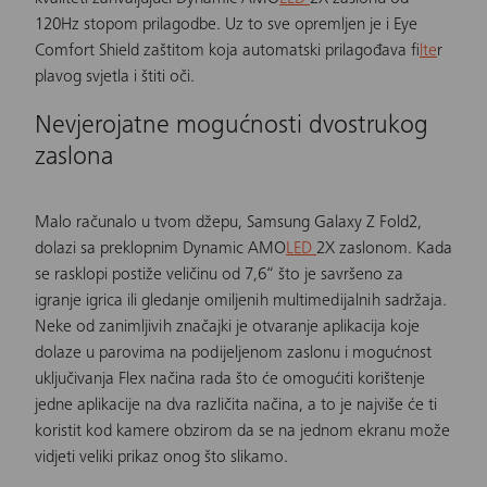
120Hz stopom prilagodbe. Uz to sve opremljen je i Eye
Comfort Shield zaštitom koja automatski prilagođava fi
lte
r
plavog svjetla i štiti oči.
Nevjerojatne mogućnosti dvostrukog
zaslona
Malo računalo u tvom džepu,
Samsung Galaxy Z Fold2
,
dolazi sa preklopnim Dynamic AMO
LED
2X zaslonom. Kada
se rasklopi postiže veličinu od 7,6“ što je savršeno za
igranje igrica ili gledanje omiljenih multimedijalnih sadržaja.
Neke od zanimljivih značajki je otvaranje aplikacija koje
dolaze u parovima na podijeljenom zaslonu i mogućnost
uključivanja Flex načina rada što će omogućiti korištenje
jedne aplikacije na dva različita načina, a to je najviše će ti
koristit kod kamere obzirom da se na jednom ekranu može
vidjeti veliki prikaz onog što slikamo.