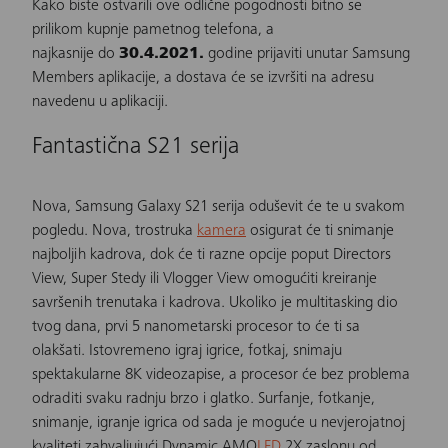
Kako biste ostvarili ove odlične pogodnosti bitno se
prilikom kupnje pametnog telefona, a
najkasnije do
30.4.2021.
godine prijaviti unutar Samsung
Members aplikacije, a dostava će se izvršiti na adresu
navedenu u aplikaciji.
Fantastična S21 serija
Nova,
Samsung Galaxy S21 serija
oduševit će te u svakom
pogledu. Nova, trostruka
kamera
osigurat će ti snimanje
najboljih kadrova, dok će ti razne opcije poput Directors
View, Super Stedy ili Vlogger View omogućiti kreiranje
savršenih trenutaka i kadrova. Ukoliko je multitasking dio
tvog dana, prvi 5 nanometarski procesor to će ti sa
olakšati. Istovremeno igraj igrice, fotkaj, snimaju
spektakularne 8K videozapise, a procesor će bez problema
odraditi svaku radnju brzo i glatko. Surfanje, fotkanje,
snimanje, igranje igrica od sada je moguće u nevjerojatnoj
kvaliteti zahvaljujući Dynamic AMO
LED
2X zaslonu od