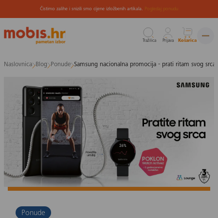
Čistimo zalihe i snizili smo cijene izložbenih artikala.
Pogledaj ponudu
Tražilica
Prijava
Košarica
Preskoči
Naslovnica
Blog
Ponude
Samsung nacionalna promocija - prati ritam svog srca!
na
sadržaj
Ponude