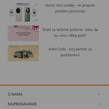
Honor novi uređaji - ne propusti
posebnu promociju
Vodič za božićne poklone - kako da
su i srce i džep puni?
Anker Solix - tvoj partner za
pustolovinu!
O NAMA
NAJPRODAVANIJE