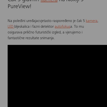
Čak 5 glavnih
kamera
na Nokiji 9
PureView!
Na poleđini
uređaja
cvjetasto raspoređeno je čak 5
kamera
,
LED
bljeskalica i fazni detektor
autofokus
a. To mu
osigurava prilično futuristički izgled, a vjerujemo i
fantastične rezultate snimanja.