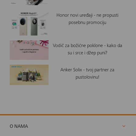
Honor novi uređaji - ne propusti
posebnu promociju
Vodič za božićne poklone - kako da
su i srce i džep puni?
Anker Solix - tvoj partner za
pustolovinu!
O NAMA