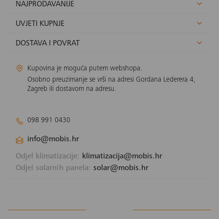
NAJPRODAVANIJE
UVJETI KUPNJE
DOSTAVA I POVRAT
Kupovina je moguća putem webshopa.
Osobno preuzimanje se vrši na adresi Gordana Lederera 4,
Zagreb ili dostavom na adresu.
098 991 0430
info@mobis.hr
Odjel klimatizacije:
klimatizacija@mobis.hr
Odjel solarnih panela:
solar@mobis.hr