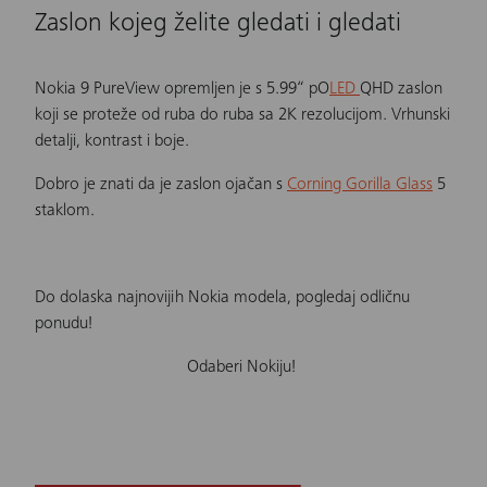
Zaslon kojeg želite gledati i gledati
Nokia 9 PureView
opremljen je s 5.99“ pO
LED
QHD zaslon
koji se proteže od ruba do ruba sa 2K rezolucijom. Vrhunski
detalji, kontrast i boje.
Dobro je znati da je zaslon ojačan s
Corning Gorilla Glass
5
staklom.
Do dolaska najnovijih Nokia modela, pogledaj odličnu
ponudu!
Odaberi Nokiju!