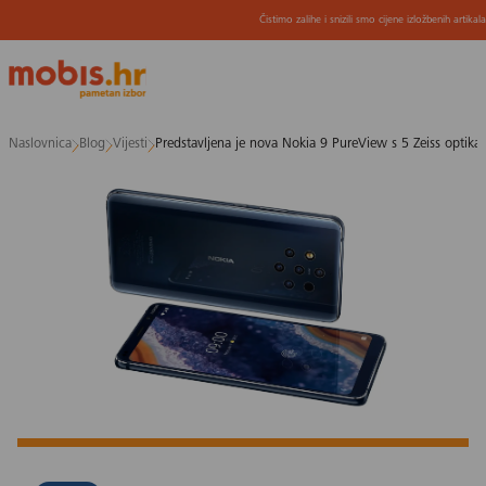
Čistimo zalihe i snizili smo cijene izložbenih artikal
Preskoči
Naslovnica
Blog
Vijesti
Predstavljena je nova Nokia 9 PureView s 5 Zeiss optika
na
sadržaj