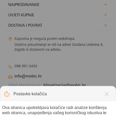
NAJPRODAVANIJE
UVJETI KUPNJE
DOSTAVA I POVRAT
Kupovina je moguća putem webshopa.
Osobno preuzimanje se vrši na adresi Gordana Lederera 4,
Zagreb ili dostavom na adresu.
098 991 0430
info@mobis.hr
Odjel klimatizacije:
klimatizacija@mobis.hr
Odjel solarnih panela:
solar@mobis.hr
Postavke kolačića
Ova stranica upotrebljava kolačiće radi analize korištenja
web stranica, unaprjeđenja vašeg korisničkog iskustva te