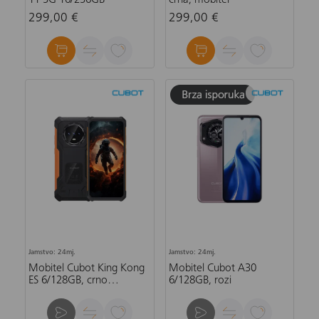
11 5G 16/256GB
crna, mobitel
299,00 €
299,00 €
Jamstvo: 24mj.
Jamstvo: 24mj.
Mobitel Cubot King Kong
Mobitel Cubot A30
ES 6/128GB, crno
6/128GB, rozi
narančasti