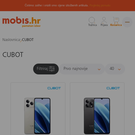
Čistimo zalihe i snizili smo cijene izložbenih artikala.
Pogledaj ponudu
Tražilica
Prijava
Košarica
Preskoči
Naslovnica
CUBOT
na
sadržaj
CUBOT
Filtriraj