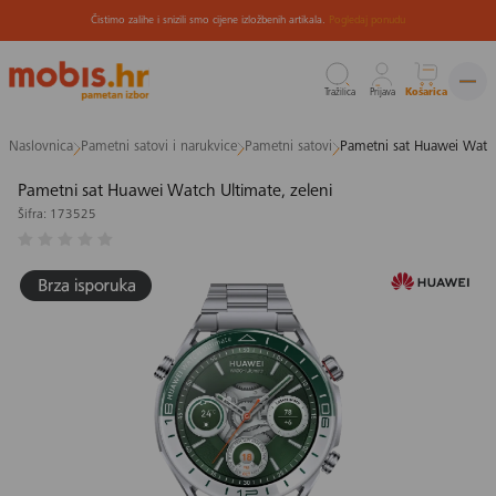
Čistimo zalihe i snizili smo cijene izložbenih artikala.
Pogledaj ponudu
Tražilica
Prijava
Košarica
Preskoči
Naslovnica
Pametni satovi i narukvice
Pametni satovi
Pametni sat Huawei Watch
na
sadržaj
Pametni sat Huawei Watch Ultimate, zeleni
Šifra: 173525