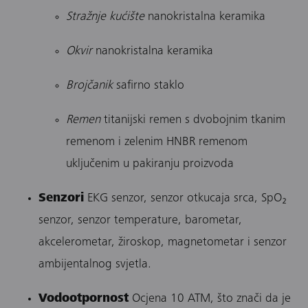
Stražnje kućište
nanokristalna keramika
Okvir
nanokristalna keramika
Brojčanik
safirno staklo
Remen
titanijski remen s dvobojnim tkanim
remenom i zelenim HNBR remenom
uključenim u pakiranju proizvoda​
Senzori
EKG senzor, senzor otkucaja srca, SpO₂
senzor, senzor temperature, barometar,
akcelerometar, žiroskop, magnetometar i senzor
ambijentalnog svjetla. ​
Vodootpornost
Ocjena 10 ATM, što znači da je