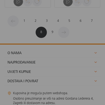
1
2
3
4
5
6
7
8
9
O NAMA
NAJPRODAVANIJE
UVJETI KUPNJE
DOSTAVA I POVRAT
Kupovina je moguća putem webshopa.
Osobno preuzimanje se vrši na adresi Gordana Lederera 4,
Zagreb ili dostavom na adresu.