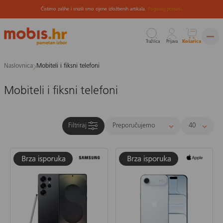
Čistimo zalihe i snizili smo cijene izložbenih artikala.
Pogledaj ponudu
Tražilica
Prijava
Košarica
Preskoči
Naslovnica
Mobiteli i fiksni telefoni
na
sadržaj
Mobiteli i fiksni telefoni
Filtriraj