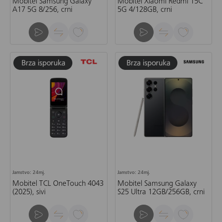
Mobitel Samsung Galaxy
Mobitel Xiaomi Redmi 15C
A17 5G 8/256, crni
5G 4/128GB, crni
Jamstvo: 24mj.
Jamstvo: 24mj.
Mobitel TCL OneTouch 4043
Mobitel Samsung Galaxy
(2025), sivi
S25 Ultra 12GB/256GB, crni