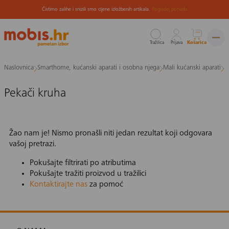
Čistimo zalihe i snizili smo cijene izložbenih artikala.
Pogledaj ponudu
Tražilica
Prijava
Košarica
Preskoči
Naslovnica
Smarthome, kućanski aparati i osobna njega
Mali kućanski aparati
P
na
sadržaj
Pekači kruha
Žao nam je! Nismo pronašli niti jedan rezultat koji odgovara
vašoj pretrazi.
Pokušajte filtrirati po atributima
Pokušajte tražiti proizvod u tražilici
Kontaktirajte nas
za pomoć