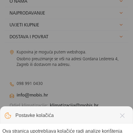
O NAMA
NAJPRODAVANIJE
UVJETI KUPNJE
DOSTAVA I POVRAT
Kupovina je moguća putem webshopa.
Osobno preuzimanje se vrši na adresi Gordana Lederera 4,
Zagreb ili dostavom na adresu.
098 991 0430
info@mobis.hr
Odjel klimatizacije:
klimatizacija@mobis.hr
Odjel solarnih panela:
solar@mobis.hr
Postavke kolačića
Ova stranica upotrebljava kolačiće radi analize korištenja