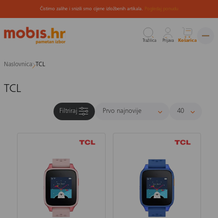
Čistimo zalihe i snizili smo cijene izložbenih artikala.
Pogledaj ponudu
Tražilica
Prijava
Košarica
Preskoči
Naslovnica
TCL
na
sadržaj
TCL
Filtriraj