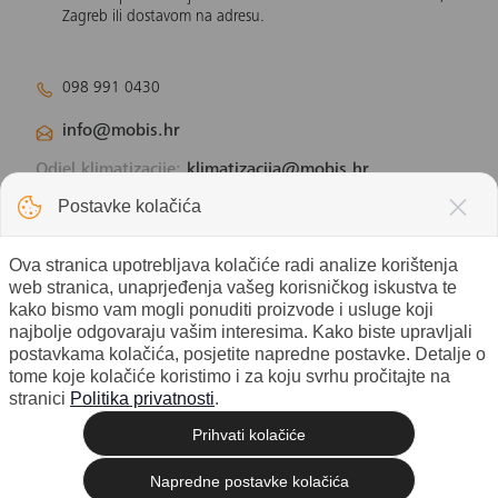
Zagreb ili dostavom na adresu.
098 991 0430
info@mobis.hr
Odjel klimatizacije:
klimatizacija@mobis.hr
Odjel solarnih panela:
solar@mobis.hr
Postavke kolačića
Ova stranica upotrebljava kolačiće radi analize korištenja
web stranica, unaprjeđenja vašeg korisničkog iskustva te
kako bismo vam mogli ponuditi proizvode i usluge koji
najbolje odgovaraju vašim interesima. Kako biste upravljali
postavkama kolačića, posjetite napredne postavke. Detalje o
tome koje kolačiće koristimo i za koju svrhu pročitajte na
stranici
Politika privatnosti
.
Prihvati kolačiće
© 2026 Mobis electronic d.o.o. -
Izrada web shopa
Sva prava pridržana. |
Napredne postavke kolačića