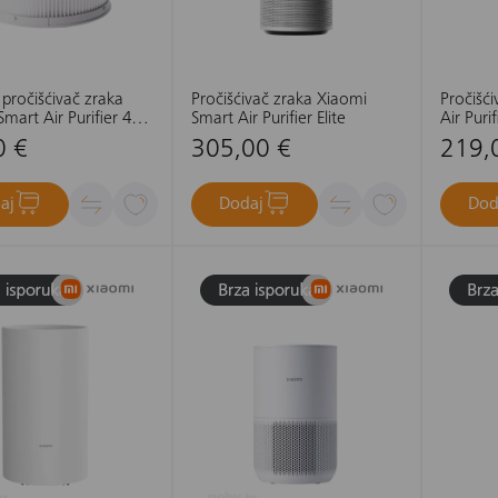
a pročišćivač zraka
Pročišćivač zraka Xiaomi
Pročišć
mart Air Purifier 4
Smart Air Purifier Elite
Air Puri
 Filter
0 €
305,00 €
219,
aj
Dodaj
Dod