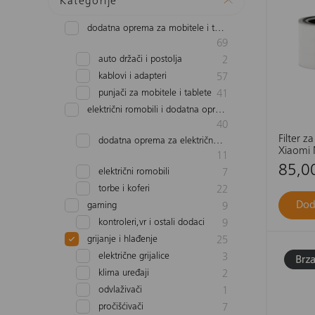
Kategorije
dodatna oprema za mobitele i tablete
69
auto držači i postolja
2
kablovi i adapteri
57
punjači za mobitele i tablete
41
električni romobili i dodatna oprema
40
Filter z
dodatna oprema za električne romobile i bicikle
Xiaomi M
11
Purifier
85,0
električni romobili
7
torbe i koferi
22
Dod
gaming
9
kontroleri,vr i ostali dodaci
9
grijanje i hlađenje
25
električne grijalice
3
klima uređaji
2
odvlaživači
1
pročišćivači
7