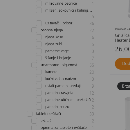
mikrovalne pećnice
1
mikseri, sokovnici i kuhinjski asistenti
5
usisavači i pribor
36
Jamstvo: 24
osobna njega
22
Grijalic
njega kose
6
Heater 
njega zubi
5
26,0
pametne vage
3
šišanje i brijanje
7
Dod
smarthome i sigurnost
55
kamere
20
kućni video nadzor
3
ostali pametni uređaji
9
pametna rasvjeta
12
pametne utičnice i prekidači
2
pametni senzori
2
tableti i e-čitači
33
e-čitači
2
oprema za tablete i e-čitače
1