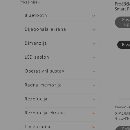
Prikaži više
Pročišć
Smart Pe
Bluetooth
Poša
upi
Dijagonala ekrana
Dimenzija
LED zaslon
Operativni sustav
Radna memorija
Rezolucija
Jamstvo: 24
Rezolucija ekrana
XIAOMI
4 EU-P
Tip zaslona
Poša