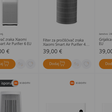
mj.
Jamstvo: 24
ivač zraka Xiaomi
Grijalic
Filter za pročišćivač zraka
art Air Purifier 6 EU
EU
Xiaomi Smart Air Purifier 4
Lite Filter
00 €
39,00 €
39,0
aj
Dodaj
Dod