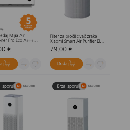
mj.
eđaj Mijia Air
Filter za pročišćivač zraka
oner Pro Eco A+++
Xiaomi Smart Air Purifier Elite
kW - set
Filter
00 €
79,00 €
aj
Dodaj