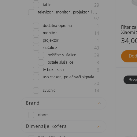
tableti
29
televizori, monitori, projektori i audio
97
dodatna oprema
1
Filter z
Xiaomi S
monitori
14
Compact
34,0
projektori
1
slušalice
43
bežične slušalice
39
Dod
ostale slušalice
3
tv box i stick
6
usb stickeri, pojačivači signala i routeri
20
zvučnici
14
Brand
xiaomi
Dimenzije kofera