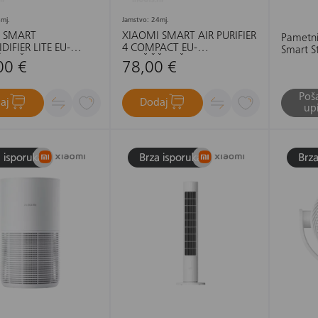
mj.
Jamstvo: 24mj.
 SMART
XIAOMI SMART AIR PURIFIER
Pametni
IFIER LITE EU-
4 COMPACT EU-
Smart S
IVAČ ZRAKA
PROČIŠČIVAČ ZRAKA
00 €
78,00 €
Poša
aj
Dodaj
upi