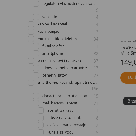
regulatori vlažnosti i ovlaživači zraka
9
ventilatori
4
kablovi i adapteri
4
kućni punjači
2
mobiteli i fiksni telefoni
94
Jamstvo: 24
fiksni telefoni
1
Pročišć
Mijia Sm
smartphone
88
pametni satovi i narukvice
37
149,
fitness pametne narukvice
17
pametni satovi
22
Dod
smarthome, kućanski aparati i osobna njega
166
dodaci i zamjenski dijelovi
15
mali kućanski aparati
71
aparati za kavu
1
friteze na vrući zrak
8
glačala i parne postaje
2
kuhala za vodu
5