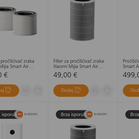
a pročišćivač zraka
Filter za pročišćivač zraka
Pročišć
ijia Smart Air
Xiaomi Mijia Smart Air
Smart Ai
 Max
Purifier 6
0 €
49,00 €
499,
aj
Dodaj
Dod