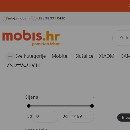
info@mobis.hr
+385 98 991 0430
Preskoči
Naslovnica
XIAOMI
na
sadržaj
Sve kategorije
Mobiteli
Slušalice
XIAOMI
SA
XIAOMI
Cijena
Od
Do