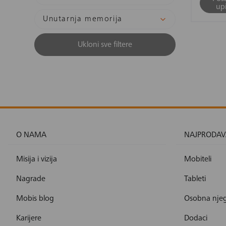
upi
Unutarnja memorija
Ukloni sve filtere
O NAMA
NAJPRODAV
Misija i vizija
Mobiteli
Nagrade
Tableti
Mobis blog
Osobna nje
Karijere
Dodaci