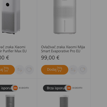
ivač zraka Xiaomi
Ovlaživač zraka Xiaomi Mijia
r Purifier Max EU
Smart Evaporative Pro EU
00 €
99,00 €
aj
Dodaj