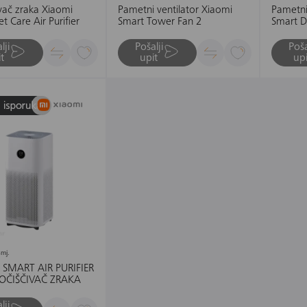
ivač zraka Xiaomi
Pametni ventilator Xiaomi
Pametni
t Care Air Purifier
Smart Tower Fan 2
Smart De
Fan
lji
Pošalji
Poša
t
upit
upi
mj.
 SMART AIR PURIFIER
ROČIŠČIVAČ ZRAKA
lji