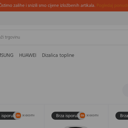
Čistimo zalihe i snizili smo cijene izložbenih artikala.
Pogledaj ponud
MSUNG
HUAWEI
Dizalica topline