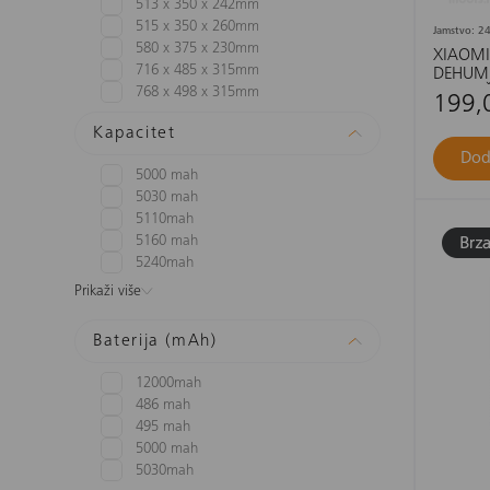
513 x 350 x 242mm
515 x 350 x 260mm
Jamstvo: 24
580 x 375 x 230mm
XIAOMI
716 x 485 x 315mm
DEHUMID
ODVLAŽ
768 x 498 x 315mm
199,
Kapacitet
Dod
5000 mah
5030 mah
5110mah
5160 mah
5240mah
Prikaži više
Baterija (mAh)
12000mah
486 mah
495 mah
5000 mah
5030mah