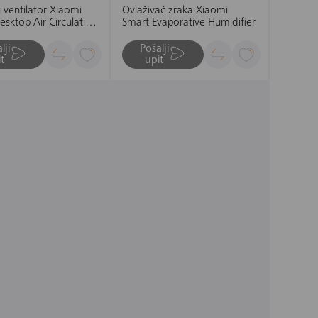
 ventilator Xiaomi
Ovlaživač zraka Xiaomi
sktop Air Circulation
Smart Evaporative Humidifier
lji
Pošalji
t
upit