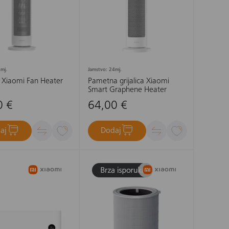
mj.
Jamstvo: 24mj.
a Xiaomi Fan Heater
Pametna grijalica Xiaomi
Smart Graphene Heater
0 €
64,00 €
aj
Dodaj