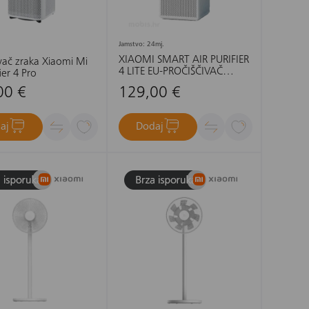
Jamstvo: 24mj.
XIAOMI SMART AIR PURIFIER
ivač zraka Xiaomi Mi
4 LITE EU-PROČIŠČIVAČ
fier 4 Pro
ZRAKA
00 €
129,00 €
aj
Dodaj