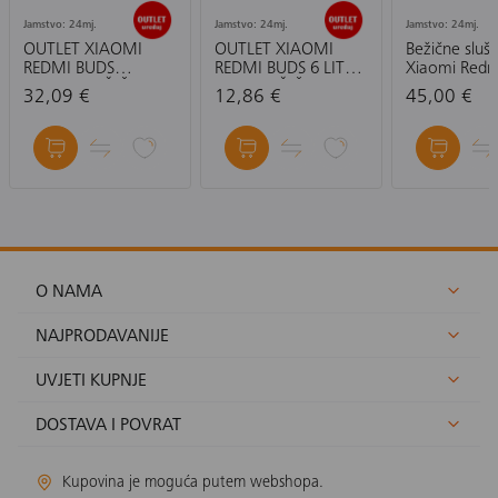
Jamstvo: 24mj.
Jamstvo: 24mj.
Jamstvo: 24mj.
OUTLET XIAOMI
OUTLET XIAOMI
Bežične sluša
REDMI BUDS
REDMI BUDS 6 LITE:
Xiaomi Redm
6:BIJELA-BEŽIČNE
CRNA-BEŽIČNE
8, bijele
32,09 €
12,86 €
45,00 €
SLUŠALICE
SLUŠALICE
O NAMA
NAJPRODAVANIJE
UVJETI KUPNJE
DOSTAVA I POVRAT
Kupovina je moguća putem webshopa.