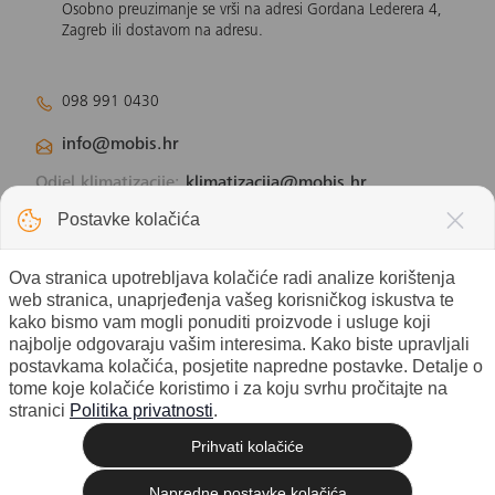
Osobno preuzimanje se vrši na adresi Gordana Lederera 4,
Zagreb ili dostavom na adresu.
098 991 0430
info@mobis.hr
Odjel klimatizacije:
klimatizacija@mobis.hr
Odjel solarnih panela:
solar@mobis.hr
Postavke kolačića
Ova stranica upotrebljava kolačiće radi analize korištenja
web stranica, unaprjeđenja vašeg korisničkog iskustva te
kako bismo vam mogli ponuditi proizvode i usluge koji
najbolje odgovaraju vašim interesima. Kako biste upravljali
postavkama kolačića, posjetite napredne postavke. Detalje o
tome koje kolačiće koristimo i za koju svrhu pročitajte na
stranici
Politika privatnosti
.
Prihvati kolačiće
© 2026 Mobis electronic d.o.o. -
Izrada web shopa
Sva prava pridržana. |
Napredne postavke kolačića