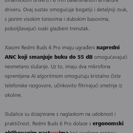
dinamičkom driveru i 6 mm balansiranom armature
driveru. Ovaj sustav omogućuje bogatiji i detaljniji zvuk,
s jasnim visokim tonovima i dubokim basovima,
poboljšavajući svaki glazbeni trenutak.
Xiaomi Redmi Buds 6 Pro imaju ugrađeni
napredni
ANC koji smanjuje buku do 55 dB
omogućavajući
nesmetano slušanje. Uz to, imaju dva mikrofona
opremljena AI algoritmom omogućuju kristalno čiste
telefonske razgovore, učinkovito filtrirajući smetnje iz
okoline.
Slušalice su dizajnirane s naglaskom na udobnost i
praktičnost. Redmi Buds 6 Pro dolaze s
ergonomski