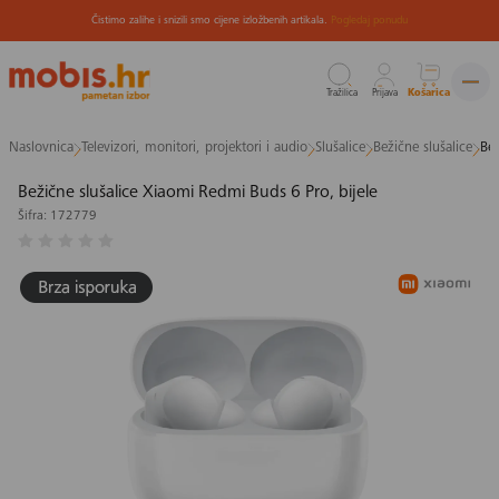
Čistimo zalihe i snizili smo cijene izložbenih artikala.
Pogledaj ponudu
Tražilica
Prijava
Košarica
Preskoči
Naslovnica
Televizori, monitori, projektori i audio
Slušalice
Bežične slušalice
Bež
na
sadržaj
Bežične slušalice Xiaomi Redmi Buds 6 Pro, bijele
Šifra: 172779