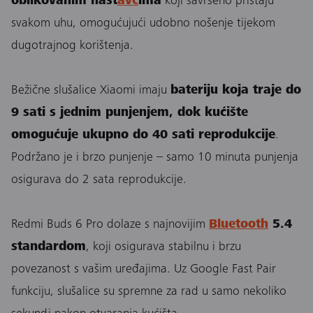
oblikovanim nast
avc
ima
koji savršeno pristaju
svakom uhu, omogućujući udobno nošenje tijekom
dugotrajnog korištenja.
Bežične slušalice Xiaomi imaju
bateriju koja traje do
9 sati s jednim punjenjem, dok kućište
omogućuje ukupno do 40 sati reprodukcije
.
Podržano je i brzo punjenje – samo 10 minuta punjenja
osigurava do 2 sata reprodukcije.
Redmi Buds 6 Pro dolaze s najnovijim
Bluetooth
5.4
standardom
, koji osigurava stabilnu i brzu
povezanost s vašim uređajima. Uz Google Fast Pair
funkciju, slušalice su spremne za rad u samo nekoliko