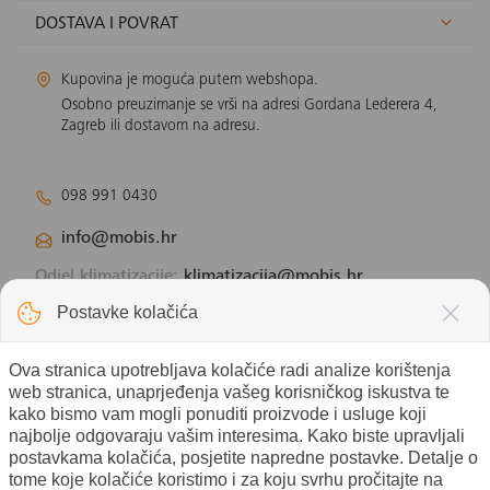
DOSTAVA I POVRAT
Kupovina je moguća putem webshopa.
Osobno preuzimanje se vrši na adresi Gordana Lederera 4,
Zagreb ili dostavom na adresu.
098 991 0430
info@mobis.hr
Odjel klimatizacije:
klimatizacija@mobis.hr
Odjel solarnih panela:
solar@mobis.hr
Postavke kolačića
Ova stranica upotrebljava kolačiće radi analize korištenja
web stranica, unaprjeđenja vašeg korisničkog iskustva te
kako bismo vam mogli ponuditi proizvode i usluge koji
najbolje odgovaraju vašim interesima. Kako biste upravljali
postavkama kolačića, posjetite napredne postavke. Detalje o
tome koje kolačiće koristimo i za koju svrhu pročitajte na