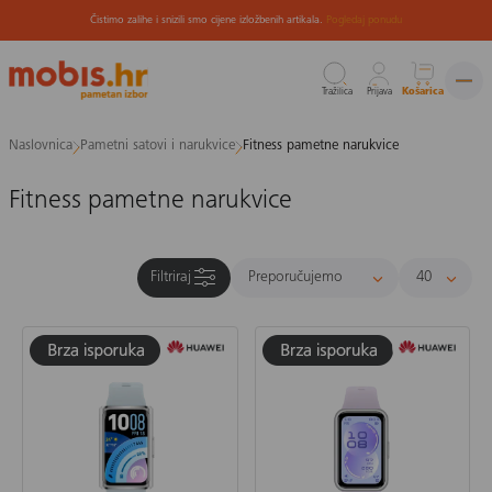
Čistimo zalihe i snizili smo cijene izložbenih artikala.
Pogledaj ponudu
Tražilica
Prijava
Košarica
Preskoči
Naslovnica
Pametni satovi i narukvice
Fitness pametne narukvice
na
sadržaj
Fitness pametne narukvice
Filtriraj