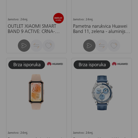
Jamstvo: 24mj.
Jamstvo: 24mj.
OUTLET XIAOMI SMART
Pametna narukvica Huawei
BAND 9 ACTIVE: CRNA-
Band 11, zelena - aluminijsko
PAMETNA NARUKVICA
kućište
Jamstvo: 24mj.
Jamstvo: 24mj.