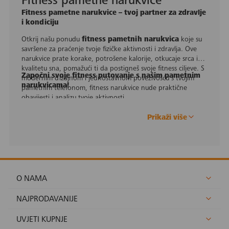
Fitness pametne narukvice
Fitness pametne narukvice – tvoj partner za zdravlje
i kondiciju
Otkrij našu ponudu
fitness pametnih narukvica
koje su
savršene za praćenje tvoje fizičke aktivnosti i zdravlja. Ove
narukvice prate korake, potrošene kalorije, otkucaje srca i
kvalitetu sna, pomažući ti da postigneš svoje fitness ciljeve. S
Započni svoje fitness putovanje s našim pametnim
modernim dizajnom i jednostavnom povezivošću s tvojim
narukvicama!
pametnim telefonom, fitness narukvice nude praktične
obavijesti i analizu tvoje aktivnosti.
Prikaži više
O NAMA
NAJPRODAVANIJE
UVJETI KUPNJE