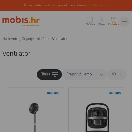
Čistimo zalihe i snizili smo cijene izložbenih artikala.
Pogledaj ponudu
Tražilica
Prijava
Košarica
Preskoči
Naslovnica
Grijanje i hlađenje
Ventilatori
na
sadržaj
Ventilatori
Filtriraj