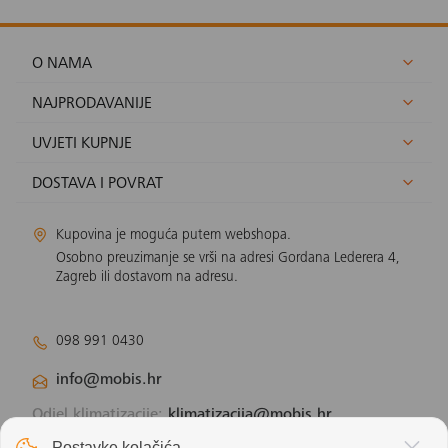
O NAMA
NAJPRODAVANIJE
UVJETI KUPNJE
DOSTAVA I POVRAT
Kupovina je moguća putem webshopa.
Osobno preuzimanje se vrši na adresi Gordana Lederera 4,
Zagreb ili dostavom na adresu.
098 991 0430
info@mobis.hr
Odjel klimatizacije:
klimatizacija@mobis.hr
Odjel solarnih panela:
solar@mobis.hr
Postavke kolačića