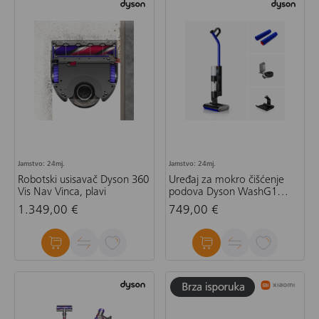
Jamstvo: 24mj.
Jamstvo: 24mj.
Robotski usisavač Dyson 360
Uređaj za mokro čišćenje
Vis Nav Vinca, plavi
podova Dyson WashG1
486236
1.349,00 €
749,00 €