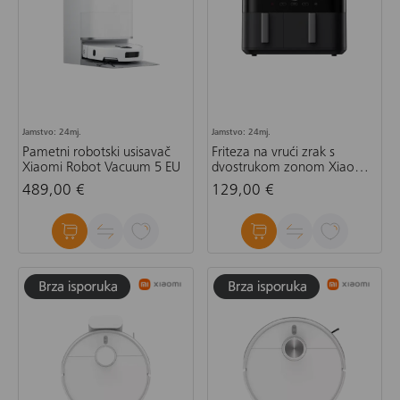
Jamstvo: 24mj.
Jamstvo: 24mj.
Pametni robotski usisavač
Friteza na vrući zrak s
Xiaomi Robot Vacuum 5 EU
dvostrukom zonom Xiaomi
Dual Zone Air Fryer 10 L EU
489,00 €
129,00 €