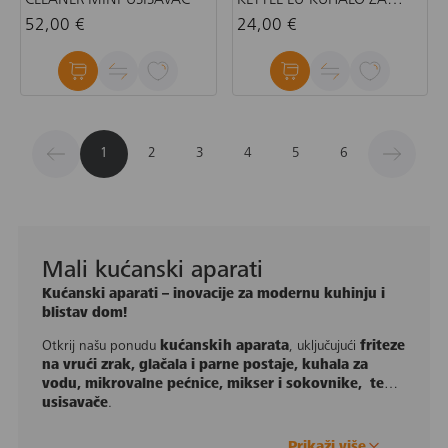
CLEANER MINI-USISAVAČ
KETTLE EU-KUHALO ZA
VODU
52,00 €
24,00 €
1
2
3
4
5
6
Mali kućanski aparati
Kućanski aparati – inovacije za modernu kuhinju i
blistav dom!
Otkrij našu ponudu
kućanskih aparata
, uključujući
friteze
na vrući zrak, glačala i parne postaje, kuhala za
vodu, mikrovalne pećnice, mikser i sokovnike, te
usisavače
.
Prikaži više