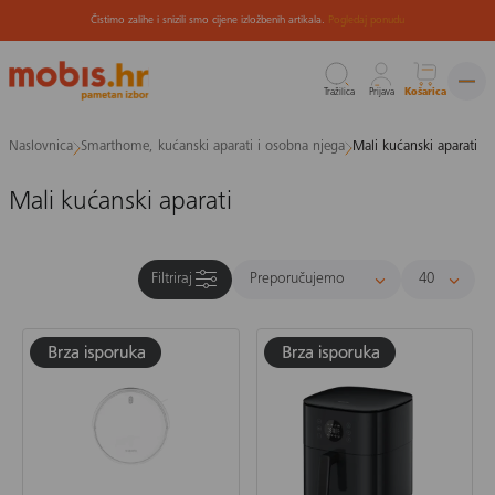
Čistimo zalihe i snizili smo cijene izložbenih artikala.
Pogledaj ponudu
Tražilica
Prijava
Košarica
Preskoči
Naslovnica
Smarthome, kućanski aparati i osobna njega
Mali kućanski aparati
na
sadržaj
Mali kućanski aparati
Filtriraj