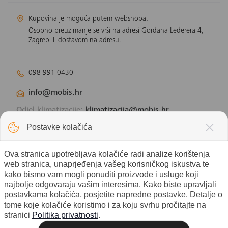
Kupovina je moguća putem webshopa.
Osobno preuzimanje se vrši na adresi Gordana Lederera 4,
Zagreb ili dostavom na adresu.
098 991 0430
info@mobis.hr
Odjel klimatizacije:
klimatizacija@mobis.hr
Odjel solarnih panela:
solar@mobis.hr
Postavke kolačića
Ova stranica upotrebljava kolačiće radi analize korištenja
web stranica, unaprjeđenja vašeg korisničkog iskustva te
kako bismo vam mogli ponuditi proizvode i usluge koji
najbolje odgovaraju vašim interesima. Kako biste upravljali
postavkama kolačića, posjetite napredne postavke. Detalje o
tome koje kolačiće koristimo i za koju svrhu pročitajte na
stranici
Politika privatnosti
.