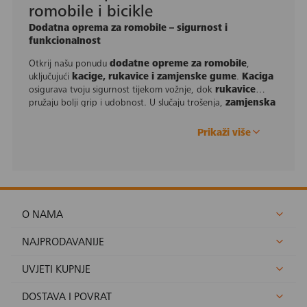
romobile i bicikle
Dodatna oprema za romobile – sigurnost i
funkcionalnost
Otkrij našu ponudu
dodatne opreme za romobile
,
uključujući
kacige, rukavice i zamjenske gume
.
Kaciga
osigurava tvoju sigurnost tijekom vožnje, dok
rukavice
pružaju bolji grip i udobnost. U slučaju trošenja,
zamjenska
guma
omogućuje jednostavno održavanje i
produljuje životni vijek tvog romobila.
Prikaži više
O NAMA
NAJPRODAVANIJE
UVJETI KUPNJE
DOSTAVA I POVRAT