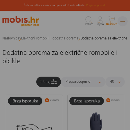
Čistimo zalihe i snizili smo cijene izložbenih artikala.
Pogledaj ponudu
Tražilica
Prijava
Košarica
Preskoči
Naslovnica
Električni romobili i dodatna oprema
Dodatna oprema za električne ro
na
sadržaj
Dodatna oprema za električne romobile i
bicikle
Filtriraj