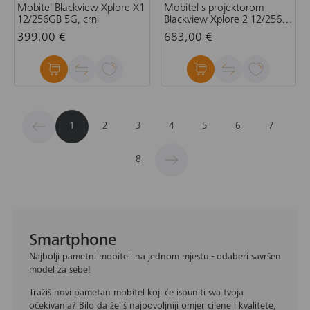
Mobitel Blackview Xplore X1
Mobitel s projektorom
12/256GB 5G, crni
Blackview Xplore 2 12/256
5G, crni
399,00 €
683,00 €
1
2
3
4
5
6
7
8
Smartphone
Najbolji pametni mobiteli na jednom mjestu - odaberi savršen
model za sebe!
Tražiš novi pametan mobitel koji će ispuniti sva tvoja
očekivanja? Bilo da želiš najpovoljniji omjer cijene i kvalitete,