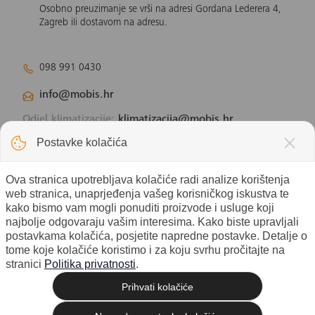
Osobno preuzimanje se vrši na adresi Gordana Lederera 4,
Zagreb ili dostavom na adresu.
098 991 0430
info@mobis.hr
Odjel klimatizacije:
klimatizacija@mobis.hr
Odjel solarnih panela:
solar@mobis.hr
Postavke kolačića
Ova stranica upotrebljava kolačiće radi analize korištenja
web stranica, unaprjeđenja vašeg korisničkog iskustva te
kako bismo vam mogli ponuditi proizvode i usluge koji
najbolje odgovaraju vašim interesima. Kako biste upravljali
postavkama kolačića, posjetite napredne postavke. Detalje o
tome koje kolačiće koristimo i za koju svrhu pročitajte na
stranici
Politika privatnosti
.
Prihvati kolačiće
© 2026 Mobis electronic d.o.o. -
Izrada web shopa
Sva prava pridržana. |