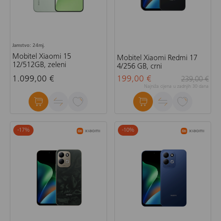
Jamstvo: 24mj.
Mobitel Xiaomi 15
Mobitel Xiaomi Redmi 17
12/512GB, zeleni
4/256 GB, crni
1.099,00 €
199,00 €
239,00 €
Najniža cijena u zadnjih 30 dana
-17
%
-10
%