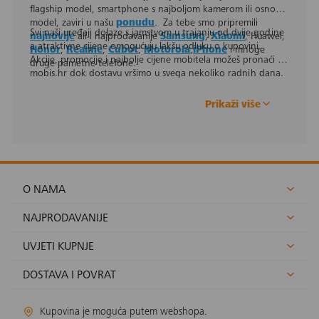
flagship model, smartphone s najboljom kamerom ili osnovni
model, zaviri u našu
ponudu
. Za tebe smo pripremili
Svi naši uređaji dolaze s jamstvom u trajanju od dvije godine
najnovije
ali i najprodavanije
Samsung
,
Xiaomi
, Huawei,
a atraktivne cijene omogućuju lakšu odluku o kupovini.
Honor
,
Realme
,
Cubot
,
Motorola
,
iPhone
i mnoge
Akcije, promocije i najbolje cijene mobitela možeš pronaći na
druge pametne telefone.
mobis.hr dok dostavu vršimo u svega nekoliko radnih dana.
Prikaži više
O NAMA
NAJPRODAVANIJE
UVJETI KUPNJE
DOSTAVA I POVRAT
Kupovina je moguća putem webshopa.