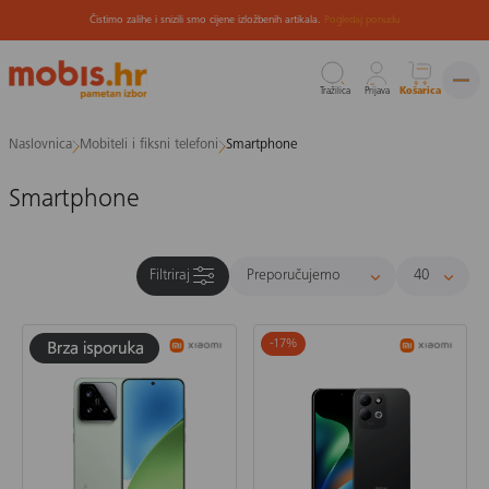
Čistimo zalihe i snizili smo cijene izložbenih artikala.
Pogledaj ponudu
Tražilica
Prijava
Košarica
Preskoči
Naslovnica
Mobiteli i fiksni telefoni
Smartphone
na
sadržaj
Smartphone
Filtriraj
-17
%