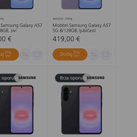
mj.
Jamstvo: 24mj.
 Samsung Galaxy A57
Mobitel Samsung Galaxy A57
8GB, sivi
5G 8/128GB, ljubičasti
00 €
419,00 €
aj
Dodaj