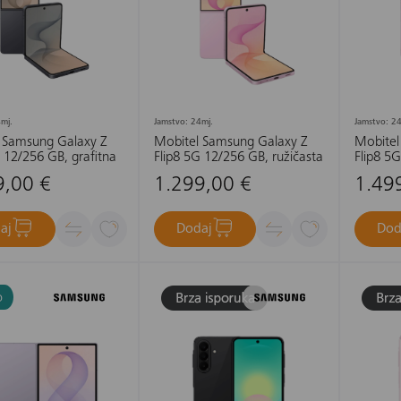
mj.
Jamstvo: 24mj.
Jamstvo: 24
 Samsung Galaxy Z
Mobitel Samsung Galaxy Z
Mobitel
 12/256 GB, grafitna
Flip8 5G 12/256 GB, ružičasta
Flip8 5G
9,00 €
1.299,00 €
1.49
aj
Dodaj
Dod