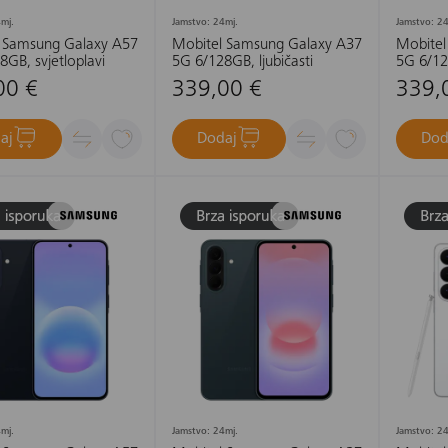
mj.
Jamstvo: 24mj.
Jamstvo: 24
 Samsung Galaxy A57
Mobitel Samsung Galaxy A37
Mobitel
GB, svjetloplavi
5G 6/128GB, ljubičasti
5G 6/12
00 €
339,00 €
339,
aj
Dodaj
Dod
mj.
Jamstvo: 24mj.
Jamstvo: 24