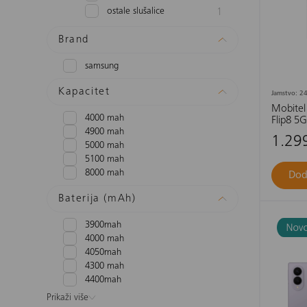
ostale slušalice
1
Brand
samsung
Kapacitet
Jamstvo: 24
Mobitel
4000 mah
Flip8 5G
4900 mah
1.29
5000 mah
5100 mah
8000 mah
Dod
Baterija (mAh)
3900mah
4000 mah
4050mah
4300 mah
4400mah
Prikaži više