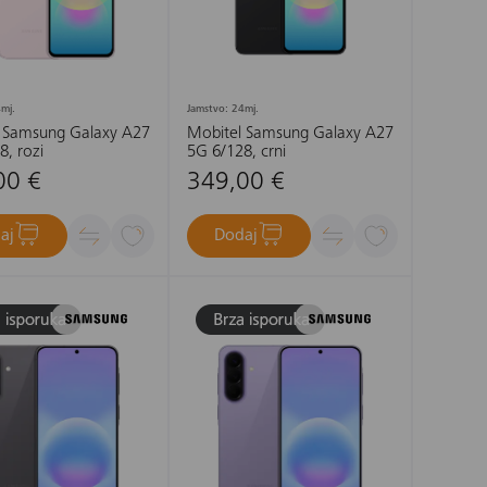
mj.
Jamstvo: 24mj.
 Samsung Galaxy A27
Mobitel Samsung Galaxy A27
8, rozi
5G 6/128, crni
00 €
349,00 €
aj
Dodaj