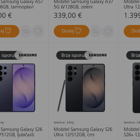
 Samsung Galaxy A57
Mobitel Samsung Galaxy A37
Mobitel
6GB, tamnoplavi
5G 6/128GB, zeleni
Ultra 12
00 €
339,00 €
1.39
aj
Dodaj
Dod
mj.
Jamstvo: 24mj.
Jamstvo: 24
 Samsung Galaxy S26
Mobitel Samsung Galaxy S26
Mobitel
/512GB, ljubičasti
Ultra 12/512GB, crni
S26+ 12