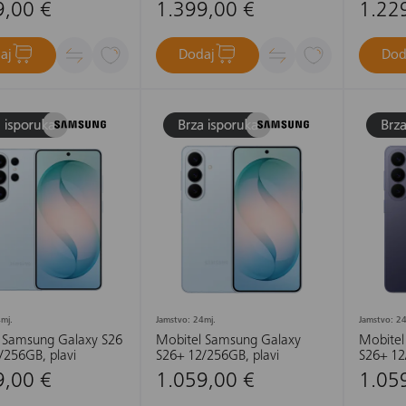
9,00 €
1.399,00 €
1.22
aj
Dodaj
Dod
mj.
Jamstvo: 24mj.
Jamstvo: 24
 Samsung Galaxy S26
Mobitel Samsung Galaxy
Mobitel
/256GB, plavi
S26+ 12/256GB, plavi
S26+ 12/
9,00 €
1.059,00 €
1.05