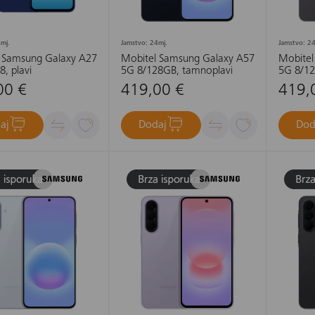
mj.
Jamstvo: 24mj.
Jamstvo: 24
 Samsung Galaxy A27
Mobitel Samsung Galaxy A57
Mobitel
, plavi
5G 8/128GB, tamnoplavi
5G 8/12
00 €
419,00 €
419,
aj
Dodaj
Dod