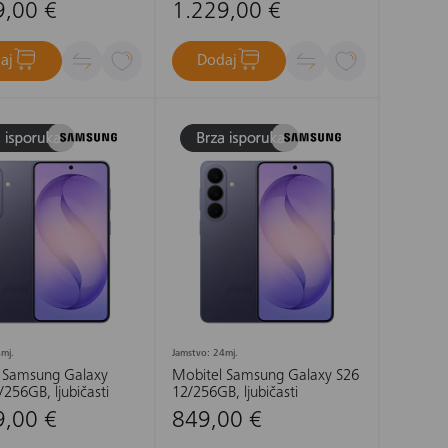
9,00 €
1.229,00 €
aj
Dodaj
mj.
Jamstvo: 24mj.
 Samsung Galaxy
Mobitel Samsung Galaxy S26
256GB, ljubičasti
12/256GB, ljubičasti
9,00 €
849,00 €