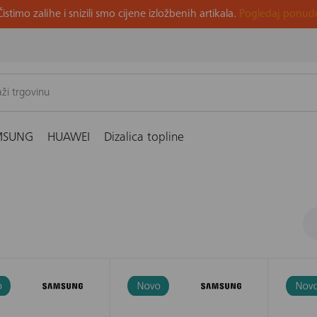
Čistimo zalihe i snizili smo cijene izložbenih artikala.
Pogledaj ponud
MSUNG
HUAWEI
Dizalica topline