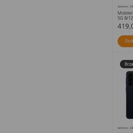
Jamstvo: 24
Mobitel
5G 8/128
419,
Dod
Jamstvo: 24