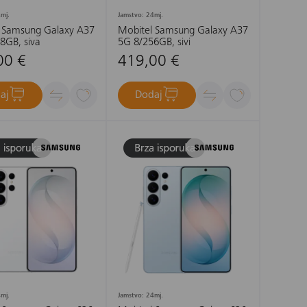
mj.
Jamstvo: 24mj.
 Samsung Galaxy A37
Mobitel Samsung Galaxy A37
8GB, siva
5G 8/256GB, sivi
00 €
419,00 €
aj
Dodaj
mj.
Jamstvo: 24mj.