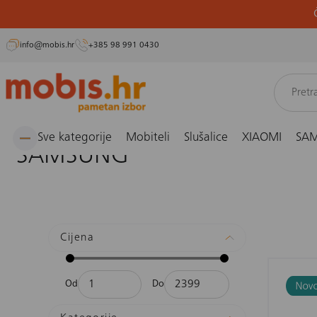
info@mobis.hr
+385 98 991 0430
Preskoči
Naslovnica
SAMSUNG
na
sadržaj
Sve kategorije
Mobiteli
Slušalice
XIAOMI
SA
SAMSUNG
Cijena
Od
Do