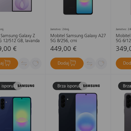
mj.
Jamstvo: 24mj.
Jamstvo: 24
 Samsung Galaxy Z
Mobitel Samsung Galaxy A27
Mobitel
G 12/512 GB, lavanda
5G 8/256, crni
5G 6/12
9,00 €
449,00 €
349,
aj
Dodaj
Dod