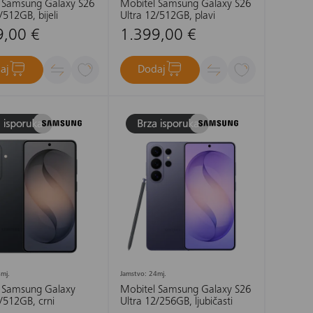
 Samsung Galaxy S26
Mobitel Samsung Galaxy S26
/512GB, bijeli
Ultra 12/512GB, plavi
9,00 €
1.399,00 €
aj
Dodaj
mj.
Jamstvo: 24mj.
 Samsung Galaxy
Mobitel Samsung Galaxy S26
/512GB, crni
Ultra 12/256GB, ljubičasti