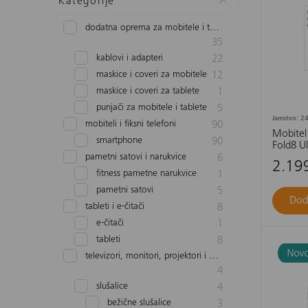
Kategorije
dodatna oprema za mobitele i tablete
35
kablovi i adapteri
22
maskice i coveri za mobitele
12
maskice i coveri za tablete
1
punjači za mobitele i tablete
5
Jamstvo: 24
mobiteli i fiksni telefoni
90
Mobitel
smartphone
90
Fold8 U
krem
pametni satovi i narukvice
6
2.19
fitness pametne narukvice
1
pametni satovi
5
Dod
tableti i e-čitači
8
e-čitači
1
tableti
8
televizori, monitori, projektori i audio
4
slušalice
4
bežične slušalice
3