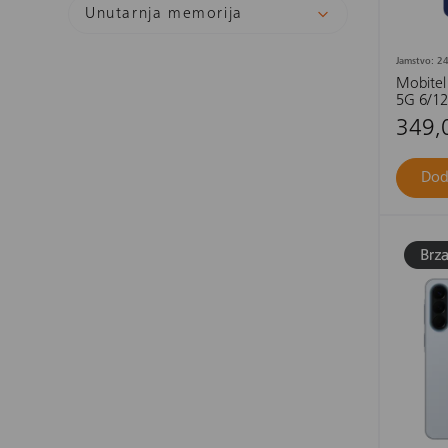
Unutarnja memorija
Jamstvo: 24
Mobitel
5G 6/128
349,
Dod