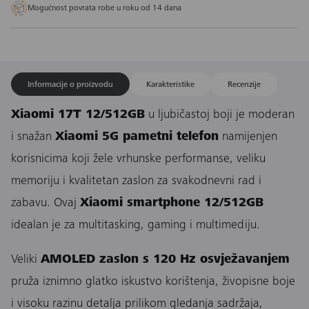
Mogućnost povrata robe u roku od 14 dana
Informacije o proizvodu
Karakteristike
Recenzije
Xiaomi 17T 12/512GB
u ljubičastoj boji je moderan
i snažan
Xiaomi 5G pametni telefon
namijenjen
korisnicima koji žele vrhunske performanse, veliku
memoriju i kvalitetan zaslon za svakodnevni rad i
zabavu. Ovaj
Xiaomi smartphone 12/512GB
idealan je za multitasking, gaming i multimediju.
Veliki
AMOLED zaslon s 120 Hz osvježavanjem
pruža iznimno glatko iskustvo korištenja, živopisne boje
i visoku razinu detalja prilikom gledanja sadržaja,