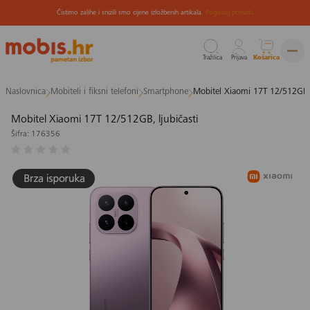
Čistimo zalihe i snizili smo cijene izložbenih artikala.
Pogledaj ponudu
Tražilica
Prijava
Košarica
Preskoči
Naslovnica
Mobiteli i fiksni telefoni
Smartphone
Mobitel Xiaomi 17T 12/512GB, 
na
sadržaj
Mobitel Xiaomi 17T 12/512GB, ljubičasti
Šifra: 176356