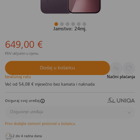
Jamstvo: 24mj.
649,00 €
PDV uključen u cijenu.
Dodaj u košaricu
Izračunaj ratu
Načini plaćanja
Već od
54,08 €
mjesečno bez kamata i naknada
Osiguraj svoj uređaj
Osiguranje uređaja
Prvo dodajte osnovni proizvod u košaricu.
2 do 4 radna dana