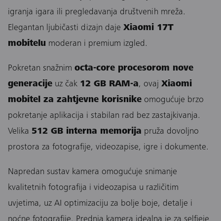
igranja igara ili pregledavanja društvenih mreža.
Elegantan ljubičasti dizajn daje
Xiaomi 17T
mobitelu
moderan i premium izgled.
Pokretan snažnim
octa-core procesorom nove
generacije
uz čak
12 GB RAM-a
, ovaj
Xiaomi
mobitel za zahtjevne korisnike
omogućuje brzo
pokretanje aplikacija i stabilan rad bez zastajkivanja.
Velika
512 GB interna memorija
pruža dovoljno
prostora za fotografije, videozapise, igre i dokumente.
Napredan sustav kamera omogućuje snimanje
kvalitetnih fotografija i videozapisa u različitim
uvjetima, uz AI optimizaciju za bolje boje, detalje i
noćne fotografije. Prednja kamera idealna je za selfieje