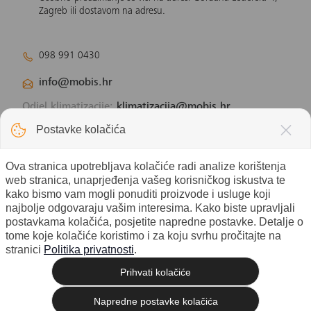
Zagreb ili dostavom na adresu.
098 991 0430
info@mobis.hr
Odjel klimatizacije:
klimatizacija@mobis.hr
Odjel solarnih panela:
solar@mobis.hr
Postavke kolačića
Ova stranica upotrebljava kolačiće radi analize korištenja
web stranica, unaprjeđenja vašeg korisničkog iskustva te
kako bismo vam mogli ponuditi proizvode i usluge koji
najbolje odgovaraju vašim interesima. Kako biste upravljali
postavkama kolačića, posjetite napredne postavke. Detalje o
tome koje kolačiće koristimo i za koju svrhu pročitajte na
stranici
Politika privatnosti
.
Prihvati kolačiće
© 2026 Mobis electronic d.o.o. -
Izrada web shopa
Sva prava pridržana. |
Napredne postavke kolačića