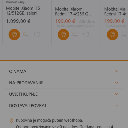
Jamstvo: 24mj.
Mobitel Xiaomi 15
Mobitel Xiaomi
Mobitel Xia
12/512GB, zeleni
Redmi 17 4/256 GB,
Redmi 17 4/
crni
zeleni
1.099,00 €
199,00 €
199,00 €
239,00 €
Najniža cijena u zadnjih 30 dana
Najniža cijena u z
O NAMA
NAJPRODAVANIJE
UVJETI KUPNJE
DOSTAVA I POVRAT
Kupovina je moguća putem webshopa.
Osobno preuzimanje se vrši na adresi Gordana Lederera 4,