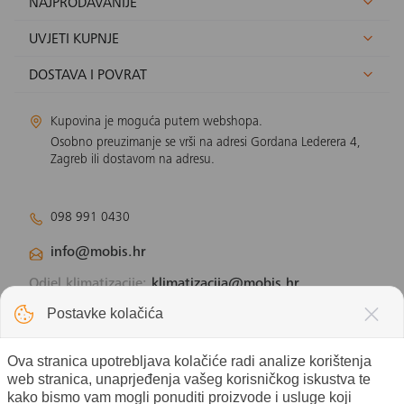
NAJPRODAVANIJE
UVJETI KUPNJE
DOSTAVA I POVRAT
Kupovina je moguća putem webshopa.
Osobno preuzimanje se vrši na adresi Gordana Lederera 4,
Zagreb ili dostavom na adresu.
098 991 0430
info@mobis.hr
Odjel klimatizacije:
klimatizacija@mobis.hr
Odjel solarnih panela:
solar@mobis.hr
Postavke kolačića
Ova stranica upotrebljava kolačiće radi analize korištenja
web stranica, unaprjeđenja vašeg korisničkog iskustva te
kako bismo vam mogli ponuditi proizvode i usluge koji