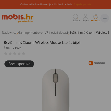
Čistimo zalihe i snizili smo cijene izložbenih artikala.
Pogledaj ponudu
Tražilica
Prijava
Košarica
Preskoči
Naslovnica
Gaming
Kontroleri,VR i ostali dodaci
Bežični miš Xiaomi Wireless Mou
na
sadržaj
Bežični miš Xiaomi Wireless Mouse Lite 2, bijeli
Šifra: 171924