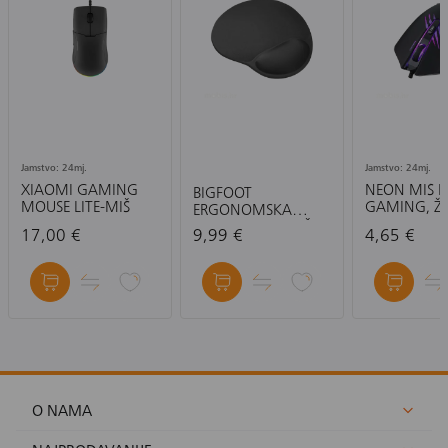
Jamstvo: 24mj.
Jamstvo: 24mj.
XIAOMI GAMING
NEON MIŠ E
BIGFOOT
MOUSE LITE-MIŠ
GAMING, ŽI
ERGONOMSKA
2400DPI
PODLOGA ZA MIŠ
17,00 €
9,99 €
4,65 €
O NAMA