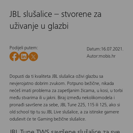
JBL slušalice – stvorene za
uživanje u glazbi
Podijeli putem:
Datum:
16.07.2021.
Autor:
mobis.hr
Dopusti da ti kvaliteta
JBL slušalica
oživi glazbu sa
nevjerojatno dobrim zvukom. Potpuno bežične, nikada
nećeš imati problema za zapetljanim žicama, u kosi, u torbi
među stvarima ili u jakni. Biraj između nekoliko
modela
i
pronađi savršene za sebe,
JBL Tune 225
,
115
ili
125
, ako si
old school tip tu su
JBL Live slušalice
, a za istinske gamere
oduševit će te
Gaming bežične slušalice
.
JBL Tune TWS savršene slušalice za sve