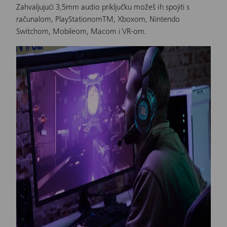
Zahvaljujući 3,5mm audio priključku možeš ih spojiti s
računalom, PlayStationomTM, Xboxom, Nintendo
Switchom, Mobileom, Macom i VR-om.