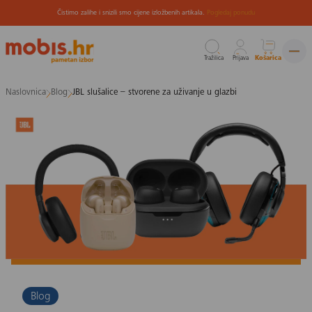
Čistimo zalihe i snizili smo cijene izložbenih artikala.
Pogledaj ponudu
Tražilica
Prijava
Košarica
Preskoči
Naslovnica
Blog
JBL slušalice – stvorene za uživanje u glazbi
na
sadržaj
Blog