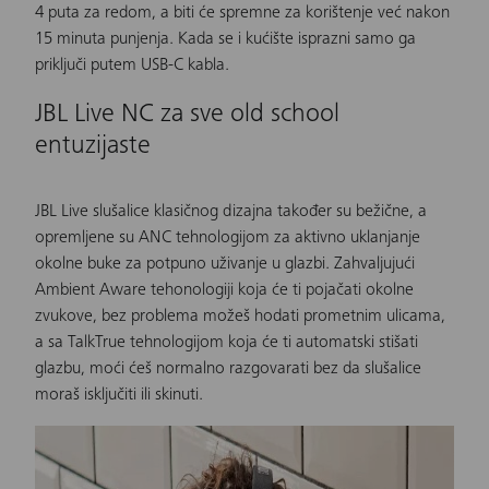
4 puta za redom, a biti će spremne za korištenje već nakon
15 minuta punjenja. Kada se i kućište isprazni samo ga
priključi putem USB-C kabla.
JBL Live NC za sve old school
entuzijaste
JBL Live slušalice klasičnog dizajna također su bežične, a
opremljene su ANC tehnologijom za aktivno uklanjanje
okolne buke za potpuno uživanje u glazbi. Zahvaljujući
Ambient Aware tehonologiji koja će ti pojačati okolne
zvukove, bez problema možeš hodati prometnim ulicama,
a sa TalkTrue tehnologijom koja će ti automatski stišati
glazbu, moći ćeš normalno razgovarati bez da slušalice
moraš isključiti ili skinuti.