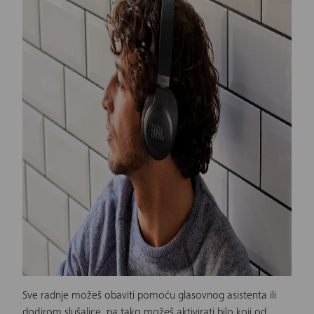
Sve radnje možeš obaviti pomoću glasovnog asistenta ili
dodirom
slušalice
, pa tako možeš aktivirati bilo koji od