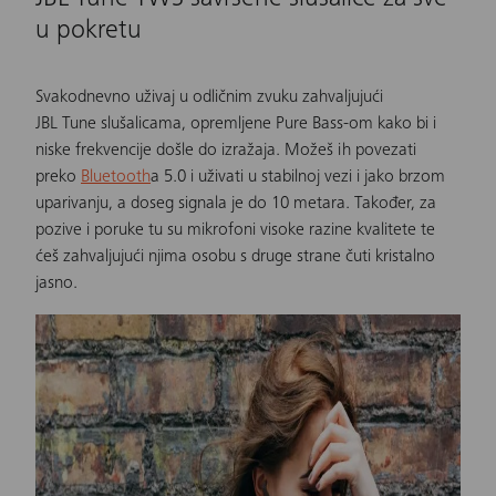
u pokretu
Svakodnevno uživaj u odličnim zvuku zahvaljujući
JBL Tune slušalicama
, opremljene Pure Bass-om kako bi i
niske frekvencije došle do izražaja. Možeš ih povezati
preko
Bluetooth
a 5.0 i uživati u stabilnoj vezi i jako brzom
uparivanju, a doseg signala je do 10 metara. Također, za
pozive i poruke tu su mikrofoni visoke razine kvalitete te
ćeš zahvaljujući njima osobu s druge strane čuti kristalno
jasno.