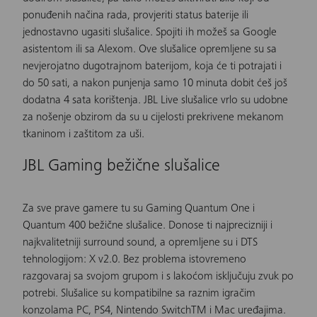
ponuđenih načina rada, provjeriti status baterije ili
jednostavno ugasiti slušalice. Spojiti ih možeš sa Google
asistentom ili sa Alexom. Ove
slušalice
opremljene su sa
nevjerojatno dugotrajnom baterijom, koja će ti potrajati i
do 50 sati, a nakon punjenja samo 10 minuta dobit ćeš još
dodatna 4 sata korištenja. JBL Live slušalice vrlo su udobne
za nošenje obzirom da su u cijelosti prekrivene mekanom
tkaninom i zaštitom za uši.
JBL Gaming bežične slušalice
Za sve prave gamere tu su
Gaming Quantum One
i
Quantum 400 bežične slušalice
. Donose ti najprecizniji i
najkvalitetniji surround sound, a opremljene su i DTS
tehnologijom: X v2.0. Bez problema istovremeno
razgovaraj sa svojom grupom i s lakoćom isključuju zvuk po
potrebi.
Slušalice
su kompatibilne sa raznim igračim
konzolama PC, PS4, Nintendo SwitchTM i Mac uređajima.