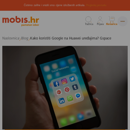
Čistimo zalihe i snizili smo cijene izložbenih artikala.
Pogledaj ponudu
Tražilica
Prijava
Košarica
Preskoči
Naslovnica
Blog
Kako koristiti Google na Huawei uređajima? Gspace
na
sadržaj