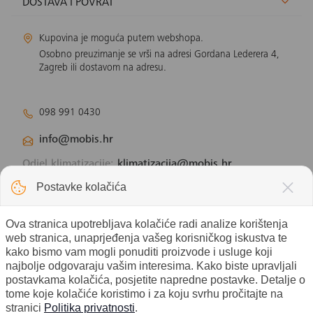
DOSTAVA I POVRAT
Kupovina je moguća putem webshopa.
Osobno preuzimanje se vrši na adresi Gordana Lederera 4,
Zagreb ili dostavom na adresu.
098 991 0430
info@mobis.hr
Odjel klimatizacije:
klimatizacija@mobis.hr
Odjel solarnih panela:
solar@mobis.hr
Postavke kolačića
Ova stranica upotrebljava kolačiće radi analize korištenja
web stranica, unaprjeđenja vašeg korisničkog iskustva te
kako bismo vam mogli ponuditi proizvode i usluge koji
najbolje odgovaraju vašim interesima. Kako biste upravljali
postavkama kolačića, posjetite napredne postavke. Detalje o
tome koje kolačiće koristimo i za koju svrhu pročitajte na
stranici
Politika privatnosti
.