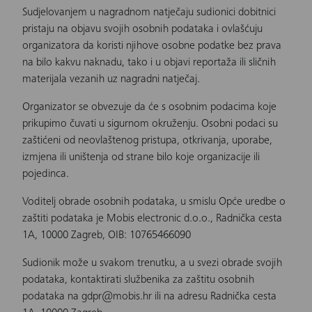
Sudjelovanjem u nagradnom natječaju sudionici dobitnici
pristaju na objavu svojih osobnih podataka i ovlašćuju
organizatora da koristi njihove osobne podatke bez prava
na bilo kakvu naknadu, tako i u objavi reportaža ili sličnih
materijala vezanih uz nagradni natječaj.
Organizator se obvezuje da će s osobnim podacima koje
prikupimo čuvati u sigurnom okruženju. Osobni podaci su
zaštićeni od neovlaštenog pristupa, otkrivanja, uporabe,
izmjena ili uništenja od strane bilo koje organizacije ili
pojedinca.
Voditelj obrade osobnih podataka, u smislu Opće uredbe o
zaštiti podataka je Mobis electronic d.o.o., Radnička cesta
1A, 10000 Zagreb, OIB: 10765466090
Sudionik može u svakom trenutku, a u svezi obrade svojih
podataka, kontaktirati službenika za zaštitu osobnih
podataka na gdpr@mobis.hr ili na adresu Radnička cesta