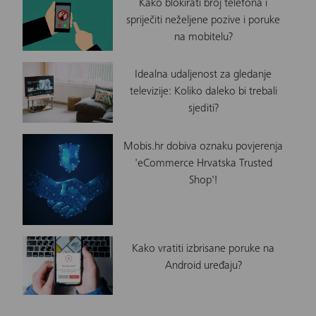
Kako blokirati broj telefona i
spriječiti neželjene pozive i poruke
na mobitelu?
Idealna udaljenost za gledanje
televizije: Koliko daleko bi trebali
sjediti?
Mobis.hr dobiva oznaku povjerenja
'eCommerce Hrvatska Trusted
Shop'!
Kako vratiti izbrisane poruke na
Android uređaju?