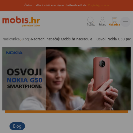
Čistimo zalihe i snizili smo cijene izložbenih artikala.
Pogledaj ponudu
Tražilica
Prijava
Košarica
Preskoči
Naslovnica
Blog
Nagradni natječaj! Mobis.hr nagrađuje – Osvoji Nokia G50 pame
na
sadržaj
Blog