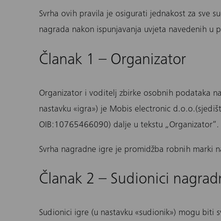
Svrha ovih pravila je osigurati jednakost za sve 
nagrada nakon ispunjavanja uvjeta navedenih u p
Članak 1 – Organizator
Organizator i voditelj zbirke osobnih podataka n
nastavku «igra») je Mobis electronic d.o.o.(sjedi
OIB:10765466090) dalje u tekstu „Organizator“.
Svrha nagradne igre je promidžba robnih marki n
Članak 2 – Sudionici nagrad
Sudionici igre (u nastavku «sudionik») mogu biti sv