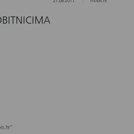
21.08.2017.
mobis.hr
OBITNICIMA
is.hr“