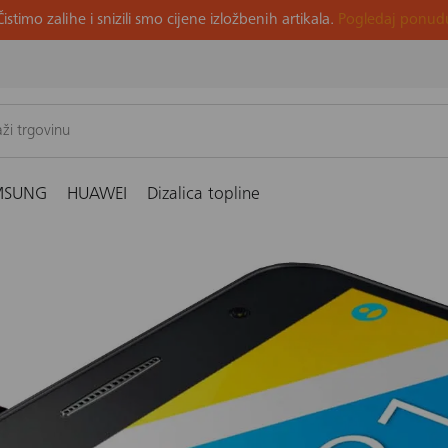
Čistimo zalihe i snizili smo cijene izložbenih artikala.
Pogledaj ponud
MSUNG
HUAWEI
Dizalica topline