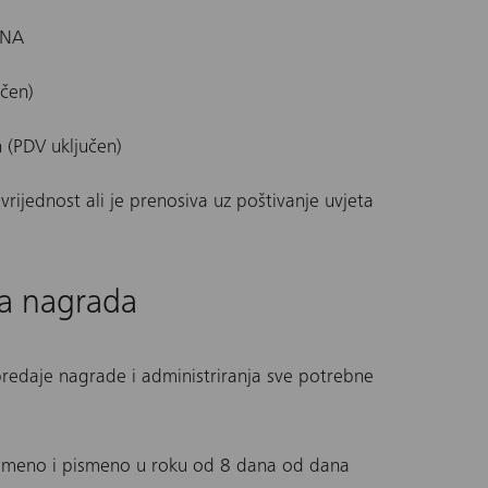
RNA
učen)
 (PDV uključen)
ijednost ali je prenosiva uz poštivanje uvjeta
ka nagrada
predaje nagrade i administriranja sve potrebne
 usmeno i pismeno u roku od 8 dana od dana