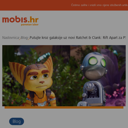
Čistimo zalihe i snizili smo cijene izložbenih arti
Preskoči
Naslovnica
Blog
Putujte kroz galaksije uz novi Ratchet & Clank: Rift Apart za PS
na
sadržaj
Blog