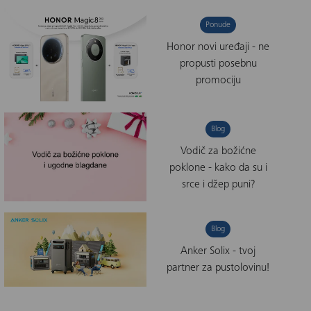
Ponude
Honor novi uređaji - ne
propusti posebnu
promociju
Blog
Vodič za božićne
poklone - kako da su i
srce i džep puni?
Blog
Anker Solix - tvoj
partner za pustolovinu!