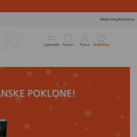
u
Mobis blog
Poslovnica
Usporedite
Favoriti
Prijava
Košarica