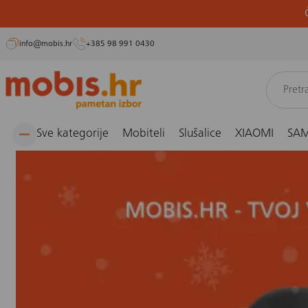
info@mobis.hr
+385 98 991 0430
Preskoči
Naslovnica
Blog
Savjeti
Gift Guide
na
sadržaj
Sve kategorije
Mobiteli
Slušalice
XIAOMI
SA