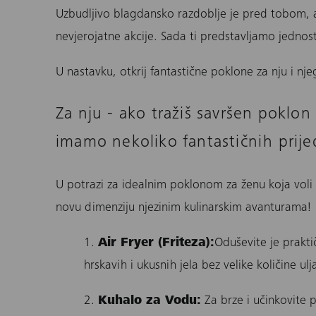
Uzbudljivo blagdansko razdoblje je pred tobom,
nevjerojatne akcije. Sada ti predstavljamo jednos
U nastavku, otkrij fantastične poklone za nju i nje
Za nju - ako tražiš savršen poklo
imamo nekoliko fantastičnih prije
U potrazi za idealnim poklonom za ženu koja voli
novu dimenziju njezinim kulinarskim avanturama!
1.
Air Fryer (Friteza):
Oduševite je prakt
hrskavih i ukusnih jela bez velike količine ulj
2.
Kuhalo za Vodu
:
Za brze i učinkovite 