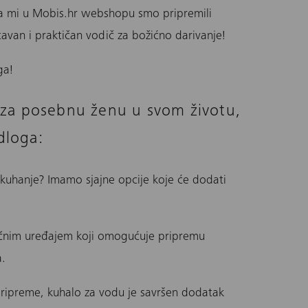
 a mi u Mobis.hr webshopu smo pripremili
tavan i praktičan vodič za božićno darivanje!
ga!
n za posebnu ženu u svom životu,
dloga:
 kuhanje? Imamo sjajne opcije koje će dodati
ičnim uređajem koji omogućuje pripremu
a.
pripreme, kuhalo za vodu je savršen dodatak