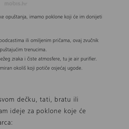
utke opuštanja, imamo poklone koji će im donijeti
 podcastima ili omiljenim pričama, ovaj zvučnik
opuštajućim trenucima.
žeg zraka i čiste atmosfere, tu je air purifier.
 miran okoliš koji potiče osjećaj ugode.
vom dečku, tati, bratu ili
vam ideje za poklone koje će
rca: