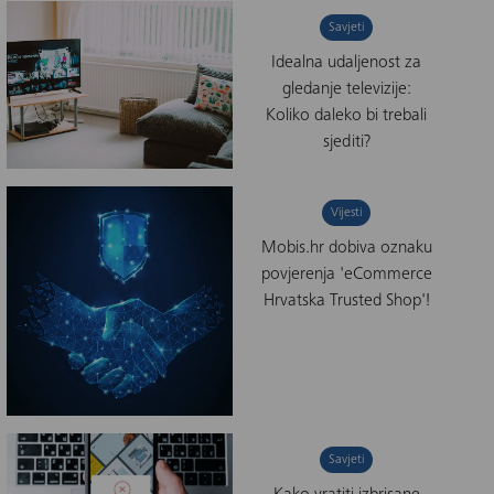
Savjeti
Idealna udaljenost za
gledanje televizije:
Koliko daleko bi trebali
sjediti?
Vijesti
Mobis.hr dobiva oznaku
povjerenja 'eCommerce
Hrvatska Trusted Shop'!
Savjeti