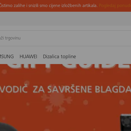
Čistimo zalihe i snizili smo cijene izložbenih artikala.
Pogledaj ponud
MSUNG
HUAWEI
Dizalica topline