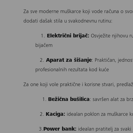
Za sve moderne muškarce koji vode računa o svo
dodati dašak stila u svakodnevnu rutinu:
1.
Električni brijač:
Osvježite njihovu ru
bijačem
2.
Aparat za šišanje
: Praktičan, jednos
profesionalnih rezultata kod kuće
Za one koji vole praktične i korisne stvari, predl
1.
Bežična bušilica
: savršen alat za b
2.
Kaciga
:
idealan poklon za muškarce koji
3.
Power bank
:
idealan pratitelj za svak