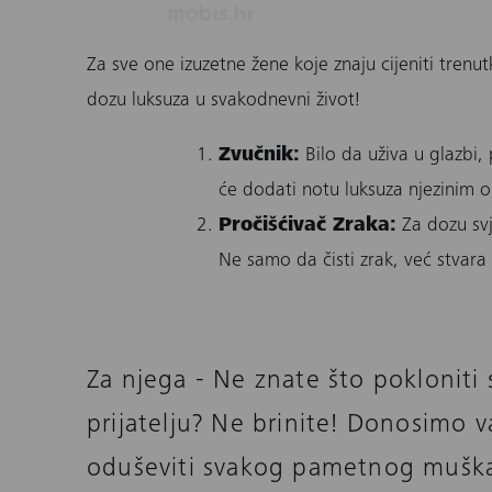
Za sve one izuzetne žene koje znaju cijeniti tren
dozu luksuza u svakodnevni život!
Zvučnik
:
Bilo da uživa u glazbi,
će dodati notu luksuza njezinim 
Pročišćivač Zraka
:
Za dozu svje
Ne samo da čisti zrak, već stvara
Za njega - Ne znate što pokloniti s
prijatelju? Ne brinite! Donosimo 
oduševiti svakog pametnog muška