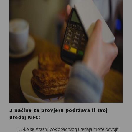
3 načina za provjeru podržava li tvoj
uređaj NFC:
Ako se stražnji poklopac tvog uređaja može odvojiti