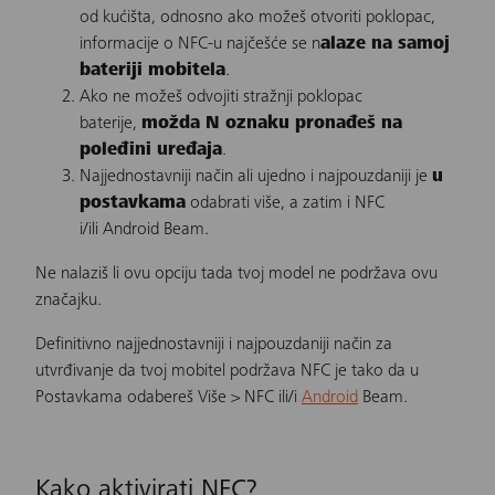
od kućišta, odnosno ako možeš otvoriti poklopac,
informacije o NFC-u najčešće se n
alaze na samoj
bateriji mobitela
.
Ako ne možeš odvojiti stražnji poklopac
baterije,
možda N oznaku pronađeš na
poleđini uređaja
.
Najjednostavniji način ali ujedno i najpouzdaniji je
u
postavkama
odabrati više, a zatim i NFC
i/ili Android Beam.
Ne nalaziš li ovu opciju tada tvoj model ne podržava ovu
značajku.
Definitivno najjednostavniji i najpouzdaniji način za
utvrđivanje da tvoj
mobitel
podržava NFC je tako da u
Postavkama odabereš Više > NFC ili/i
Android
Beam.
Kako aktivirati NFC?