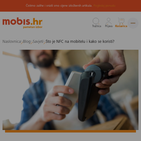
Čistimo zalihe i snizili smo cijene izložbenih artikala.
Pogledaj ponudu
Tražilica
Prijava
Košarica
Preskoči
Naslovnica
Blog
Savjeti
Što je NFC na mobitelu i kako se koristi?
na
sadržaj