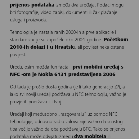
prijenos podataka
između dva uređaja. Podaci mogu
biti fotografije, video zapisi, dokumenti ili čak plaćanje
usluga i proizvoda.
Tehnologija je nastala ranih 2000-ih a prve aplikacije i
standardizacije su započele oko 2004. godine.
Početkom
2010-ih dolazi i u Hrvatsk
u ali povijest neka ostane
povijest.
Uredu, osim možda fun facta -
prvi mobilni uređaj s
NFC -om je Nokia 6131 predstavljena 2006
.
Od tada je prošlo dosta godina (je li tako generacijo Z?), a
iako svi noviji uređaji podržavaju NFC tehnologiju, važno je
provjeriti podržava li i tvoj.
Uređaji koji međusobno „razgovaraju“ uz pomoć NFC
tehnologije, odnosno radio valova nije važno da su istog
tipa već je važno da oba podržavaju BFC. Tako se prijenos
podataka može odvijati između
dva mobitela
ili