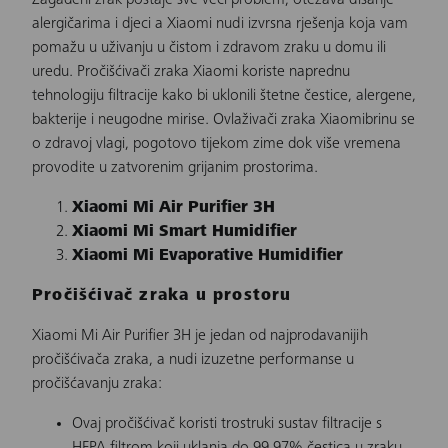
alergičarima i djeci a Xiaomi nudi izvrsna rješenja koja vam
pomažu u uživanju u čistom i zdravom zraku u domu ili
uredu.
Pročišćivači zraka Xiaomi
koriste naprednu
tehnologiju filtracije kako bi uklonili štetne čestice, alergene,
bakterije i neugodne mirise.
Ovlaživači zraka Xiaomi
brinu se
o zdravoj vlagi, pogotovo tijekom zime dok više vremena
provodite u zatvorenim grijanim prostorima.
Xiaomi Mi Air Purifier 3H
Xiaomi Mi Smart Humidifier
Xiaomi Mi Evaporative Humidifier
Pročišćivač zraka u prostoru
Xiaomi Mi Air Purifier 3H je jedan od najprodavanijih
pročišćivača zraka, a nudi izuzetne performanse u
pročišćavanju zraka:
Ovaj pročišćivač koristi trostruki sustav filtracije s
HEPA filtrom koji uklanja do 99,97% čestica u zraku,