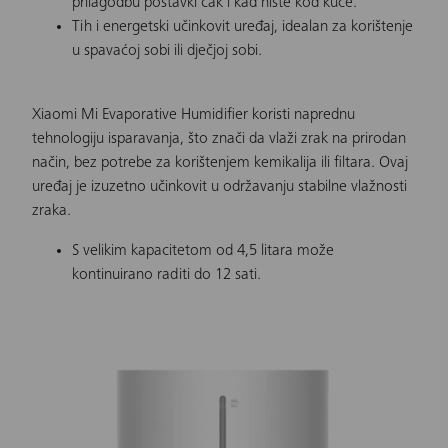
prilagodbu postavki čak i kad niste kod kuće.
Tih i energetski učinkovit uređaj, idealan za korištenje
u spavaćoj sobi ili dječjoj sobi.
Xiaomi Mi Evaporative Humidifier koristi naprednu
tehnologiju isparavanja, što znači da vlaži zrak na prirodan
način, bez potrebe za korištenjem kemikalija ili filtara. Ovaj
uređaj je izuzetno učinkovit u održavanju stabilne vlažnosti
zraka.
S velikim kapacitetom od 4,5 litara može
kontinuirano raditi do 12 sati.