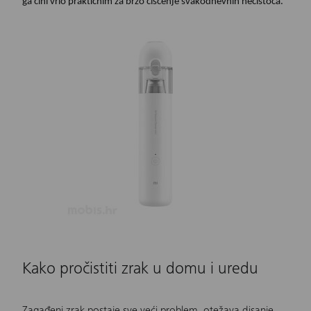
ga čini vrlo praktičnim za brzo čišćenje svakodnevnih nečistoća.
Kako pročistiti zrak u domu i uredu
Zagađeni zrak postaje sve veći problem, otežava disanje