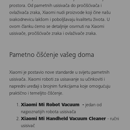
prostora. Od pametnih usisivača do pročišćivača i
ovlaživača zraka, Xiaomi nudi proizvode koji čine našu
svakodnevicu lakšom i poboljšavaju kvalitetu života. U
ovom članku ćemo se detaljnije osvrnuti na Xiaomi
usisivače, pročišćivače zraka i ovlaživače zraka.
Pametno čišćenje vašeg doma
Xiaomi je postavio nove standarde u svijetu pametnih
usisivača.
Xiaomi roboti za usisavanje
su učinkoviti i
napredni uređaji s brojnim funkcijama koje omogućuju
praktično i temeljito čišćenje.
Xiaomi Mi Robot Vacuum -
jedan od
najpoznatijih robota usisivača
Xiaomi Mi Handheld Vacuum Cleaner
- ručni
usisivač