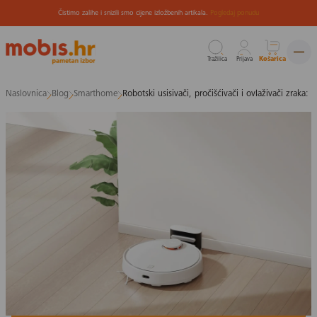
Čistimo zalihe i snizili smo cijene izložbenih artikala.
Pogledaj ponudu
Tražilica
Prijava
Košarica
Preskoči
Naslovnica
Blog
Smarthome
Robotski usisivači, pročišćivači i ovlaživači zraka: 
na
sadržaj