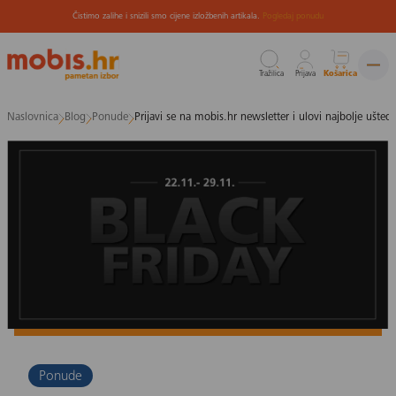
Čistimo zalihe i snizili smo cijene izložbenih artikala.
Pogledaj ponudu
Tražilica
Prijava
Košarica
Preskoči
Naslovnica
Blog
Ponude
Prijavi se na mobis.hr newsletter i ulovi najbolje uštede
na
sadržaj
Ponude