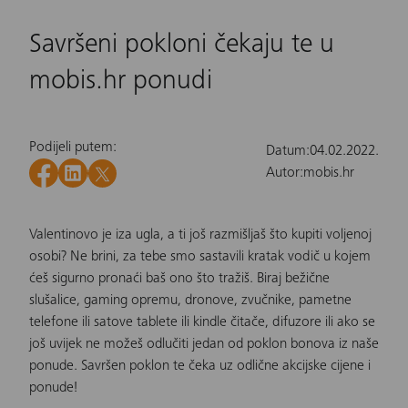
Savršeni pokloni čekaju te u
mobis.hr ponudi
Podijeli putem:
Datum:
04.02.2022.
Autor:
mobis.hr
Valentinovo je iza ugla, a ti još razmišljaš što kupiti voljenoj
osobi? Ne brini, za tebe smo sastavili kratak vodič u kojem
ćeš sigurno pronaći baš ono što tražiš. Biraj bežične
slušalice, gaming opremu, dronove, zvučnike, pametne
telefone ili satove tablete ili kindle čitače, difuzore ili ako se
još uvijek ne možeš odlučiti jedan od poklon bonova iz naše
ponude. Savršen poklon te čeka uz odlične akcijske cijene i
ponude!