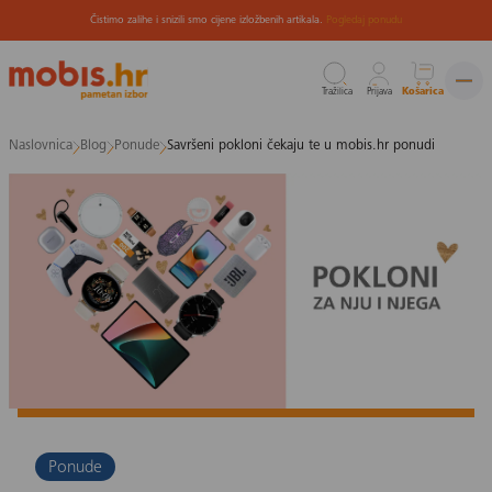
Čistimo zalihe i snizili smo cijene izložbenih artikala.
Pogledaj ponudu
Tražilica
Prijava
Košarica
Preskoči
Naslovnica
Blog
Ponude
Savršeni pokloni čekaju te u mobis.hr ponudi
na
sadržaj
Ponude