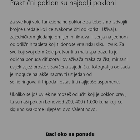
Praktični poklon su najbolji pokloni
Za sve koji vole funkcionalne poklone za tebe smo izdvojili
brojne uređaje koji će svakome biti od koristi. Uživaj u
zajedničkom gledanju omiljenih filmova ili serija na jednom
od odličnih
tableta
koji ti donose vrhunsku sliku i zvuk. Za
sve koji svoj dom žele pretvoriti u malu spa oazu tu je
odlična ponuda
difuzora i ovlaživača zraka
za čist, mirisan i
uvijek svjež prostor. Savršenu zajedničku fotografiju od sada
je moguće najlakše napraviti uz jedan od
selfie ringova ili tripoda
i ostaviti ti najljepše uspomene.
Ukoliko se još uvijek ne možeš odlučiti koji je poklon pravi,
tu su naši
poklon bonovi
od 200, 400 i 1.000 kuna koji će
sigurno svakome uljepšati ovo Valentinovo.
Baci oko na ponudu