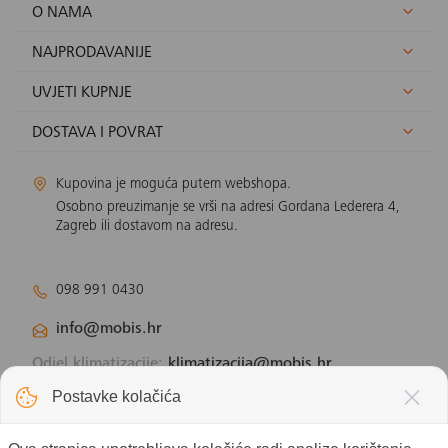
O NAMA
NAJPRODAVANIJE
UVJETI KUPNJE
DOSTAVA I POVRAT
Kupovina je moguća putem webshopa.
Osobno preuzimanje se vrši na adresi Gordana Lederera 4,
Zagreb ili dostavom na adresu.
098 991 0430
info@mobis.hr
Odjel klimatizacije:
klimatizacija@mobis.hr
Odjel solarnih panela:
solar@mobis.hr
Postavke kolačića