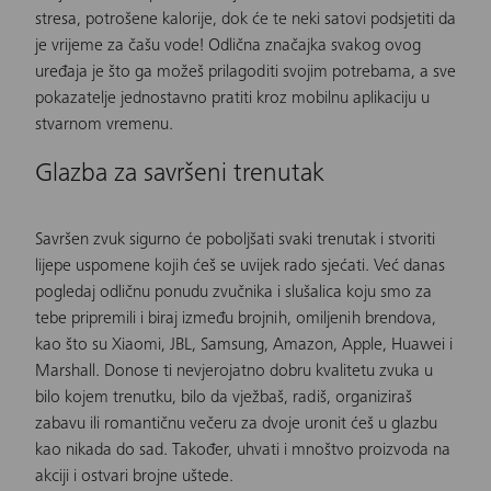
stresa, potrošene kalorije, dok će te neki satovi podsjetiti da
je vrijeme za čašu vode! Odlična značajka svakog ovog
uređaja je što ga možeš prilagoditi svojim potrebama, a sve
pokazatelje jednostavno pratiti kroz mobilnu aplikaciju u
stvarnom vremenu.
Glazba za savršeni trenutak
Savršen zvuk sigurno će poboljšati svaki trenutak i stvoriti
lijepe uspomene kojih ćeš se uvijek rado sjećati. Već danas
pogledaj odličnu ponudu
zvučnika
i
slušalica
koju smo za
tebe pripremili i biraj između brojnih, omiljenih brendova,
kao što su Xiaomi, JBL, Samsung, Amazon, Apple, Huawei i
Marshall. Donose ti nevjerojatno dobru kvalitetu zvuka u
bilo kojem trenutku, bilo da vježbaš, radiš, organiziraš
zabavu ili romantičnu večeru za dvoje uronit ćeš u glazbu
kao nikada do sad. Također, uhvati i mnoštvo proizvoda na
akciji i ostvari brojne uštede.