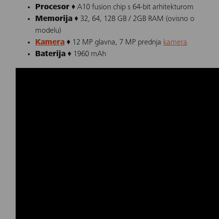
Procesor
♦ A10 fusion chip s 64-bit arhitekturom
Memorija
♦ 32, 64, 128 GB / 2GB RAM (ovisno o
modelu)
Kamera
♦ 12 MP glavna, 7 MP prednja
kamera
Baterija
♦ 1960 mAh