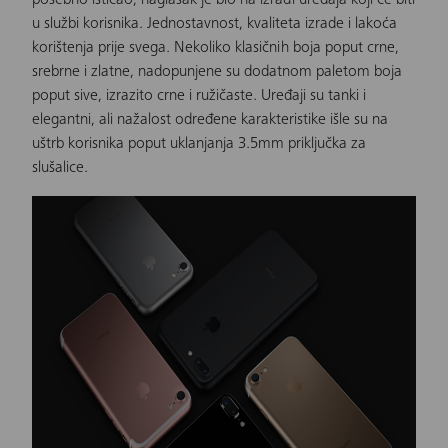
posebno isticao, naglasak je bio na izradi uređaja koji će biti
u službi korisnika. Jednostavnost, kvaliteta izrade i lakoća
korištenja prije svega. Nekoliko klasičnih boja poput crne,
srebrne i zlatne, nadopunjene su dodatnom paletom boja
poput sive, izrazito crne i ružičaste. Uređaji su tanki i
elegantni, ali nažalost određene karakteristike išle su na
uštrb korisnika poput uklanjanja 3.5mm priključka za
slušalice.