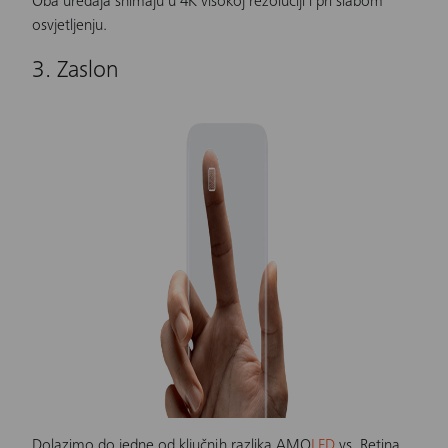
Oba uređaja snimaju u 4K visokoj rezoluciji i pri slabom
osvjetljenju.
3. Zaslon
Dolazimo do jedne od ključnih razlika AMO
LED
vs. Retina.