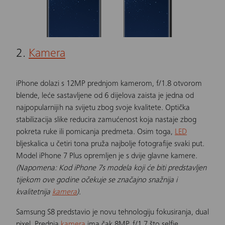
2.
Kamera
iPhone dolazi s 12MP prednjom kamerom, f/1.8 otvorom
blende, leće sastavljene od 6 dijelova zaista je jedna od
najpopularnijih na svijetu zbog svoje kvalitete. Optička
stabilizacija slike reducira zamućenost koja nastaje zbog
pokreta ruke ili pomicanja predmeta. Osim toga,
LED
bljeskalica u četiri tona pruža najbolje fotografije svaki put.
Model iPhone 7 Plus opremljen je s dvije glavne kamere.
(Napomena: Kod iPhone 7s modela koji će biti predstavljen
tijekom ove godine očekuje se značajno snažnija i
kvalitetnija
kamera
)
.
Samsung S8 predstavio je novu tehnologiju fokusiranja, dual
pixel. Prednja
kamera
ima čak 8MP, f/1.7 što selfie