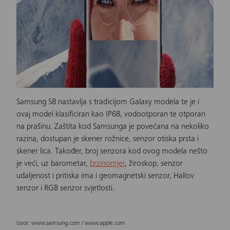
Samsung S8 nastavlja s tradicijom Galaxy modela te je i
ovaj model klasificiran kao IP68, vodootporan te otporan
na prašinu. Zaštita kod Samsunga je povećana na nekoliko
razina, dostupan je skener rožnice, senzor otiska prsta i
skener lica. Također, broj senzora kod ovog modela nešto
je veći, uz barometar,
brzinomjer
, žiroskop, senzor
udaljenost i pritiska ima i geomagnetski senzor, Hallov
senzor i RGB senzor svjetlosti.
Izvor: www.samsung.com / www.apple.com