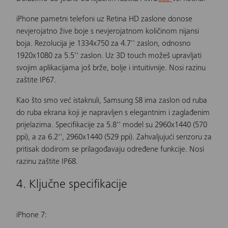
iPhone pametni telefoni uz Retina HD zaslone donose
nevjerojatno žive boje s nevjerojatnom količinom nijansi
boja. Rezolucija je 1334x750 za 4.7'' zaslon, odnosno
1920x1080 za 5.5'' zaslon. Uz 3D touch možeš upravljati
svojim aplikacijama još brže, bolje i intuitivnije. Nosi razinu
zaštite IP67.
Kao što smo već istaknuli, Samsung S8 ima zaslon od ruba
do ruba ekrana koji je napravljen s elegantnim i zaglađenim
prijelazima. Specifikacije za 5.8'' model su 2960x1440 (570
ppi), a za 6.2'', 2960x1440 (529 ppi). Zahvaljujući senzoru za
pritisak dodirom se prilagođavaju određene funkcije. Nosi
razinu zaštite IP68.
4. Ključne specifikacije
iPhone 7: