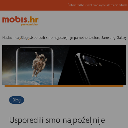
Čistimo zalihe i snizili smo cijene izložbenih artikal
Preskoči
Naslovnica
Blog
Usporedili smo najpoželjnije pametne telefon, Samsung Galaxy 
na
sadržaj
Blog
Usporedili smo najpoželjnije