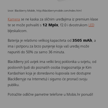
Izvor: Blackberry Mobile, http://blackberrymobile.com/index.html
Kamera
se ne kaska za sličnim uređajima iz premium klase
te se može pohvaliti s
12 Mpix
,
f2.0 i dvostrukom
LED
bljeskalicom.
Baterija je relativno velikog kapaciteta od
3505 mAh
, a
ima i potporu za brzo punjenje koja vaš uređaj može
napuniti do 50% za samo 36 minuta.
BlackBerry još uvijek ima veliki broj poklonika u svijetu, od
poslovnih ljudi do poznatih osoba (najpoznatija je Kim
Kardashian koja je donedavno kupovala sve dostupne
BlackBerryje na Internetu) i sigurno će pronaći svoju
publiku.
Potražite odlične pametne telefone u Mobis.hr ponudi!