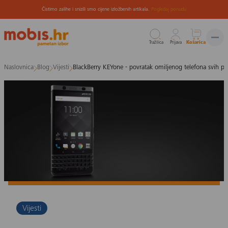
Čistimo zalihe i snizili smo cijene izložbenih artikala.
Pogledaj ponudu
Tražilica
Prijava
Košarica
Preskoči
Naslovnica
Blog
Vijesti
BlackBerry KEYone - povratak omiljenog telefona svih pos
na
sadržaj
Vijesti