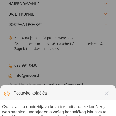
NAJPRODAVANIJE
UVJETI KUPNJE
DOSTAVA I POVRAT
Kupovina je moguća putem webshopa.
Osobno preuzimanje se vrši na adresi Gordana Lederera 4,
Zagreb ili dostavom na adresu.
098 991 0430
info@mobis.hr
Odjel klimatizacije:
klimatizacija@mobis.hr
Odjel solarnih panela:
solar@mobis.hr
Postavke kolačića
Ova stranica upotrebljava kolačiće radi analize korištenja
web stranica, unaprjeđenja vašeg korisničkog iskustva te