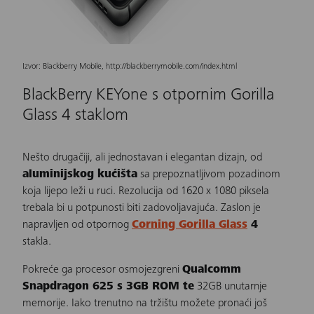
Izvor: Blackberry Mobile, http://blackberrymobile.com/index.html
BlackBerry KEYone s otpornim Gorilla
Glass 4 staklom
Nešto drugačiji, ali jednostavan i elegantan dizajn, od
aluminijskog kućišta
sa prepoznatljivom pozadinom
koja lijepo leži u ruci. Rezolucija od 1620 x 1080 piksela
trebala bi u potpunosti biti zadovoljavajuća. Zaslon je
napravljen od otpornog
Corning Gorilla Glass
4
stakla.
Pokreće ga procesor osmojezgreni
Qualcomm
Snapdragon 625 s 3GB ROM te
32GB unutarnje
memorije. Iako trenutno na tržištu možete pronaći još