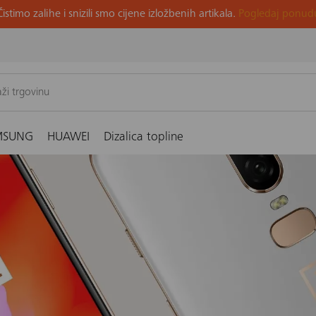
Čistimo zalihe i snizili smo cijene izložbenih artikala.
Pogledaj ponud
hone ni Samsung
MSUNG
HUAWEI
Dizalica topline