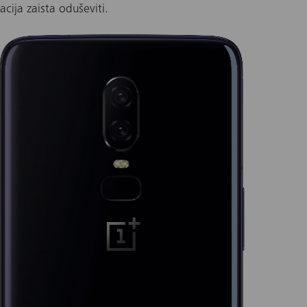
acija zaista oduševiti.