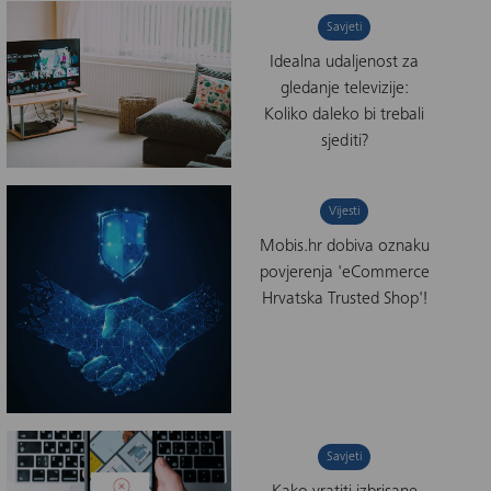
Savjeti
Idealna udaljenost za
gledanje televizije:
Koliko daleko bi trebali
sjediti?
Vijesti
Mobis.hr dobiva oznaku
povjerenja 'eCommerce
Hrvatska Trusted Shop'!
Savjeti