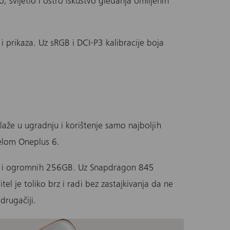
 svijetlo i oštro iskustvo gledanja omiljenih
i prikaza. Uz sRGB i DCI-P3 kalibracije boja
aže u ugradnju i korištenje samo najboljih
delom
Oneplus 6
.
 i ogromnih 256GB
. Uz Snapdragon 845
l je toliko brz i radi bez zastajkivanja da ne
 drugačiji.