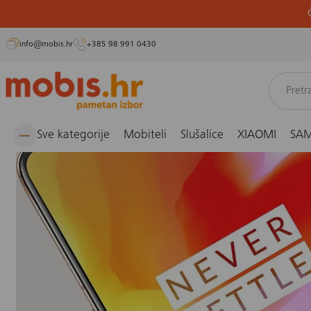
info@mobis.hr
+385 98 991 0430
Preskoči
Naslovnica
Blog
Vijesti
Saznaj koji je apsolutno najbolji smartphone, a nije ni iP
na
sadržaj
Sve kategorije
Mobiteli
Slušalice
XIAOMI
SA