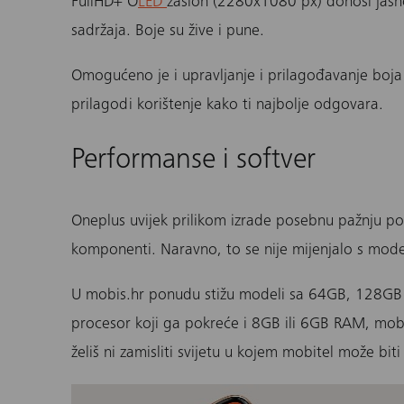
FullHD+ O
LED
zaslon (2280x1080 px) donosi jasno,
sadržaja. Boje su žive i pune.
Omogućeno je i upravljanje i prilagođavanje boja 
prilagodi korištenje kako ti najbolje odgovara.
Performanse i softver
Oneplus
uvijek prilikom izrade posebnu pažnju pol
komponenti. Naravno, to se nije mijenjalo s mo
U mobis.hr ponudu stižu modeli sa
64GB, 128GB
procesor koji ga pokreće i 8GB ili 6GB RAM, mobite
želiš ni zamisliti svijetu u kojem mobitel može biti