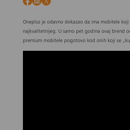
Oneplus
je odavno dokazao da ima mobitele koji 
najkvalitetnijeg. U samo pet godina ovaj brend 
premium mobitele pogotovo kod onih koji se „ku