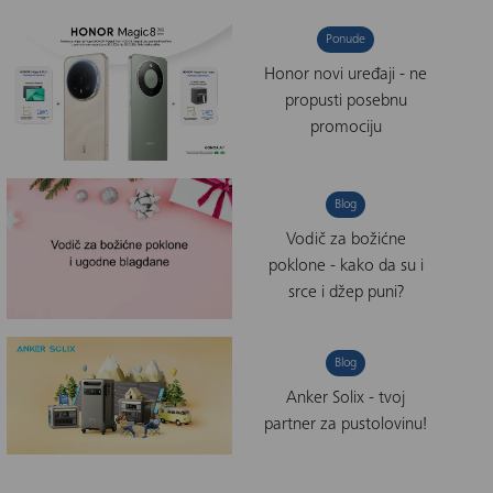
Ponude
Honor novi uređaji - ne
propusti posebnu
promociju
Blog
Vodič za božićne
poklone - kako da su i
srce i džep puni?
Blog
Anker Solix - tvoj
partner za pustolovinu!