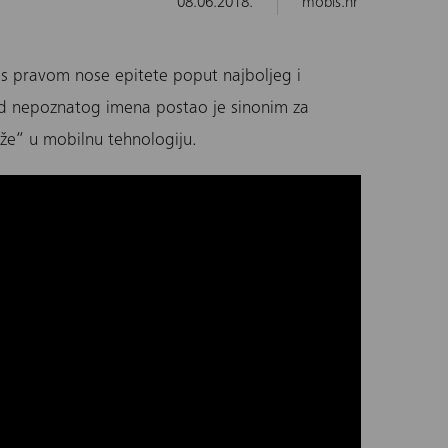
08.06.2018.
mobis.hr
s pravom nose epitete poput najboljeg i
od nepoznatog imena postao je sinonim za
že“ u mobilnu tehnologiju.