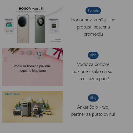
Ponude
Honor novi uređaji - ne
propusti posebnu
promociju
Blog
Vodič za božićne
poklone - kako da su i
srce i džep puni?
Blog
Anker Solix - tvoj
partner za pustolovinu!