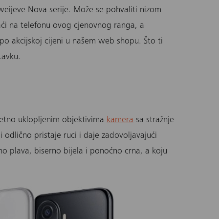
aweijeve Nova serije. Može se pohvaliti nizom
aći na telefonu ovog cjenovnog ranga, a
po akcijskoj cijeni u našem
web shopu
. Što ti
tavku.
kretno uklopljenim objektivima
kamera
sa stražnje
odlično pristaje ruci i daje zadovoljavajući
lno plava
, biserno bijela i
ponoćno crna
, a koju