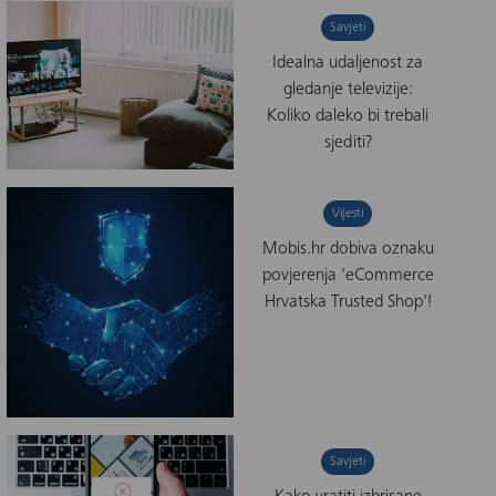
Savjeti
Idealna udaljenost za
gledanje televizije:
Koliko daleko bi trebali
sjediti?
Vijesti
Mobis.hr dobiva oznaku
povjerenja 'eCommerce
Hrvatska Trusted Shop'!
Savjeti