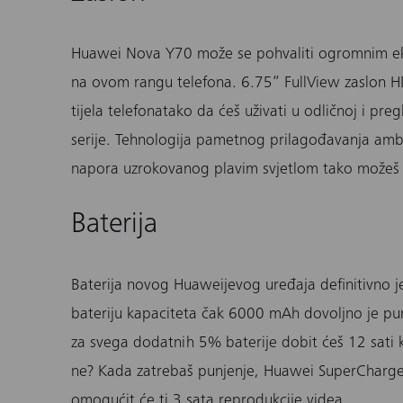
Huawei Nova Y70
može se pohvaliti ogromnim ekr
na ovom rangu telefona. 6.75“ FullView zaslon H
tijela
telefona
tako da ćeš uživati u odličnoj i preg
serije. Tehnologija pametnog prilagođavanja ambi
napora uzrokovanog plavim svjetlom tako možeš 
Baterija
Baterija novog
Huaweijevog uređaja
definitivno 
bateriju kapaciteta čak 6000 mAh dovoljno je pun
za svega dodatnih 5% baterije dobit ćeš 12 sati k
ne? Kada zatrebaš punjenje, Huawei SuperCharge
omogućit će ti 3 sata reprodukcije videa.