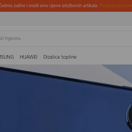
Čistimo zalihe i snizili smo cijene izložbenih artikala.
Pogledaj ponud
MSUNG
HUAWEI
Dizalica topline