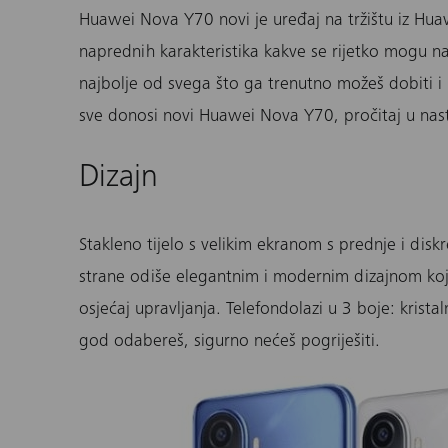
Huawei Nova Y70
novi je uređaj na tržištu iz Hu
naprednih karakteristika kakve se rijetko mogu n
najbolje od svega što ga trenutno možeš dobiti i 
sve donosi novi Huawei Nova Y70, pročitaj u nas
Dizajn
Stakleno tijelo s velikim ekranom s prednje i dis
strane odiše elegantnim i modernim dizajnom koji 
osjećaj upravljanja.
Telefon
dolazi u 3 boje:
krista
god odabereš, sigurno nećeš pogriješiti.