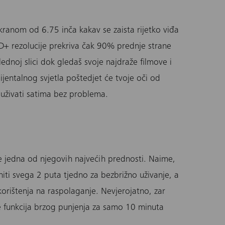
anom od 6.75 inča kakav se zaista rijetko viđa
D+ rezolucije prekriva čak 90% prednje strane
lednoj slici dok gledaš svoje najdraže filmove i
jentalnog svjetla poštedjet će tvoje oči od
uživati satima bez problema.
je jedna od njegovih najvećih prednosti. Naime,
iti svega 2 puta tjedno za bezbrižno uživanje, a
orištenja na raspolaganje. Nevjerojatno, zar
 funkcija brzog punjenja za samo 10 minuta