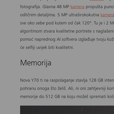
fotografija. Glavna 48 MP
kamera
propušta puno sv
odličnim detaljima. 5 MP ultraširokokutna
kamer
sve oko sebe pod kutem od čak 120°. Tu je i 2 
algoritmom stvara kvalitetne portrete s naglašeni
pomoć naprednog AI softvera izglađuje tvoju kožu n
će selfiji uvijek biti kvalitetni.
Memorija
Nova Y70
ti na raspolaganje stavlja 128 GB inter
pohranu onoga što želiš. Ali, ni oni zahtjevniji kori
memorije do 512 GB na koju možeš spremati koli