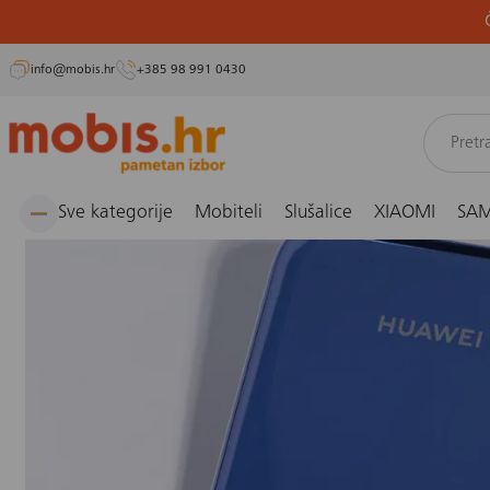
info@mobis.hr
+385 98 991 0430
Preskoči
Naslovnica
Blog
Vijesti
Stigao je Huawei Nova Y70
na
sadržaj
Sve kategorije
Mobiteli
Slušalice
XIAOMI
SA