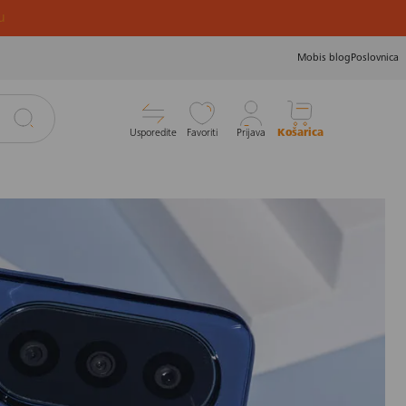
u
Mobis blog
Poslovnica
Usporedite
Favoriti
Prijava
Košarica