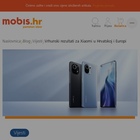
Čistimo zalihe i snizili smo cijene izložbenih artikala.
Pogledaj ponudu
Tražilica
Prijava
Košarica
Preskoči
Naslovnica
Blog
Vijesti
Vrhunski rezultati za Xiaomi u Hrvatskoj i Europi
na
sadržaj
Vijesti