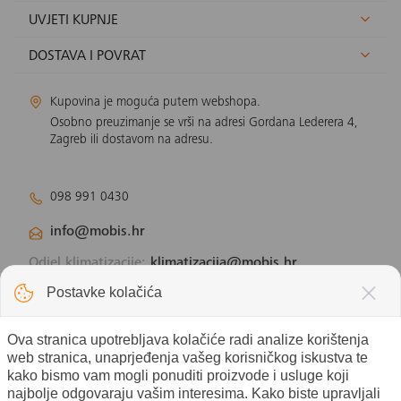
UVJETI KUPNJE
DOSTAVA I POVRAT
Kupovina je moguća putem webshopa.
Osobno preuzimanje se vrši na adresi Gordana Lederera 4,
Zagreb ili dostavom na adresu.
098 991 0430
info@mobis.hr
Odjel klimatizacije:
klimatizacija@mobis.hr
Odjel solarnih panela:
solar@mobis.hr
Postavke kolačića
Ova stranica upotrebljava kolačiće radi analize korištenja
web stranica, unaprjeđenja vašeg korisničkog iskustva te
kako bismo vam mogli ponuditi proizvode i usluge koji
najbolje odgovaraju vašim interesima. Kako biste upravljali