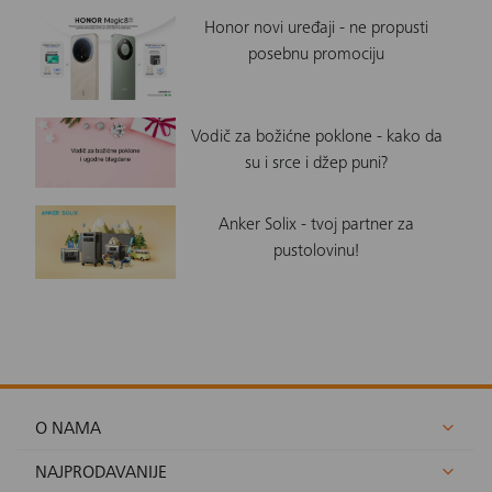
Honor novi uređaji - ne propusti
posebnu promociju
Vodič za božićne poklone - kako da
su i srce i džep puni?
Anker Solix - tvoj partner za
pustolovinu!
O NAMA
NAJPRODAVANIJE