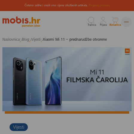
Čistimo zalihe i snizili smo cijene izložbenih artikala.
Pogledaj ponudu
Tražilica
Prijava
Košarica
Preskoči
Naslovnica
Blog
Vijesti
Xiaomi Mi 11 – prednarudžbe otvorene
na
sadržaj
Vijesti