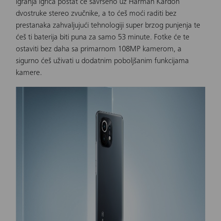
igranja igrica postat će savršeno uz Harman Kardon
dvostruke stereo zvučnike, a to ćeš moći raditi bez
prestanaka zahvaljujući tehnologiji super brzog punjenja te
ćeš ti baterija biti puna za samo 53 minute. Fotke će te
ostaviti bez daha sa primarnom 108MP kamerom, a
sigurno ćeš uživati u dodatnim poboljšanim funkcijama
kamere.