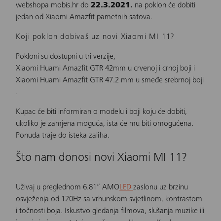
webshopa mobis.hr
do
22.3.2021.
na poklon će dobiti
jedan od Xiaomi Amazfit pametnih satova.
Koji poklon dobivaš uz novi Xiaomi MI 11?
Pokloni su dostupni u tri verzije,
Xiaomi Huami Amazfit GTR 42mm u crvenoj
i
crnoj boji
i
Xiaomi Huami Amazfit GTR 47.2 mm u smeđe srebrnoj boji
.
Kupac će biti informiran o modelu i boji koju će dobiti,
ukoliko je zamjena moguća, ista će mu biti omogućena.
Ponuda traje do isteka zaliha.
Što nam donosi novi Xiaomi MI 11?
Uživaj u preglednom 6.81“ AMO
LED
zaslonu uz brzinu
osvježenja od 120Hz sa vrhunskom svjetlinom, kontrastom
i točnosti boja. Iskustvo gledanja filmova, slušanja muzike ili