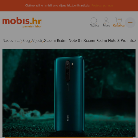
Čistimo zalihe i snizili smo cijene izložbenih artikala.
Pogledaj ponudu
Tražilica
Prijava
Košarica
Preskoči
Naslovnica
Blog
Vijesti
Xiaomi Redmi Note 8 i Xiaomi Redmi Note 8 Pro i službe
na
sadržaj