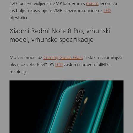
120° poljem vidljivosti, 2MP kamerom s
macro
lećom za
još bolje fokusiranje te 2MP senzorom dubine uz
LED
bljeskalicu.
Xiaomi Redmi Note 8 Pro, vrhunski
model, vrhunske specifikacije
Moćan model uz
Corning Gorilla Glass
5 staklo i aluminijski
okvir, uz veliki 6.53“ IPS
LCD
zaslon i naravno fullHD+
rezoluciju.