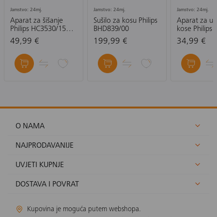
Jamstvo: 24mj.
Jamstvo: 24mj.
Jamstvo: 24mj.
Aparat za šišanje
Sušilo za kosu Philips
Aparat za uv
Philips HC3530/15
BHD839/00
kose Philips 
Hairclipper series
Essential BH
49,99 €
199,99 €
34,99 €
3000
O NAMA
NAJPRODAVANIJE
UVJETI KUPNJE
DOSTAVA I POVRAT
Kupovina je moguća putem webshopa.