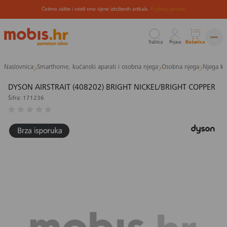
Čistimo zalihe i snizili smo cijene izložbenih artikala.
Pogledaj ponudu
Tražilica
Prijava
Košarica
Preskoči
Naslovnica
Smarthome, kućanski aparati i osobna njega
Osobna njega
Njega ko
na
sadržaj
DYSON AIRSTRAIT (408202) BRIGHT NICKEL/BRIGHT COPPER
Šifra: 171236