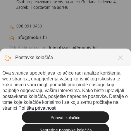
Osobno preuzimanje se vrši na adresi Gordana Lederera 4,
Zagreb ili dostavom na adresu.
098 991 0430
info@mobis.hr
Odjel klimatizacije:
klimatizacija@mobis.hr
Odjel solarnih panela:
solar@mobis.hr
Postavke kolačića
Ova stranica upotrebljava kolačiće radi analize korištenja
web stranica, unaprjeđenja vašeg korisničkog iskustva te
kako bismo vam mogli ponuditi proizvode i usluge koji
najbolje odgovaraju vašim interesima. Kako biste upravljali
postavkama kolačića, posjetite napredne postavke. Detalje o
tome koje kolačiće koristimo i za koju svrhu pročitajte na
stranici
Politika privatnosti
.
Prihvati kolačiće
© 2026 Mobis electronic d.o.o. - Sva
Izrada web shopa
prava pridržana. |
Napredne postavke kolačića