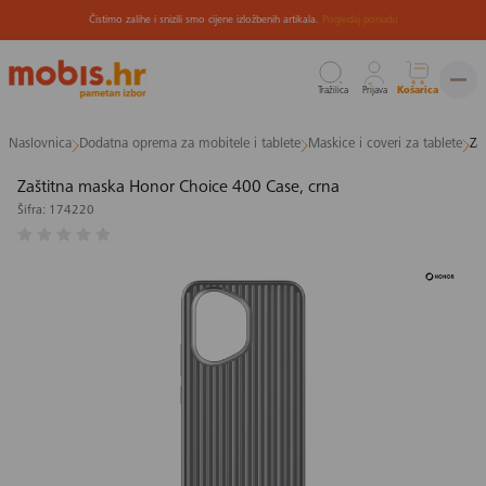
Čistimo zalihe i snizili smo cijene izložbenih artikala.
Pogledaj ponudu
Tražilica
Prijava
Košarica
Preskoči
Naslovnica
Dodatna oprema za mobitele i tablete
Maskice i coveri za tablete
Za
na
sadržaj
Zaštitna maska Honor Choice 400 Case, crna
Šifra: 174220