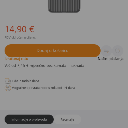
14,90 €
PDV uključen u cijenu.
Dodaj u košaricu
Izračunaj ratu
Načini plaćanja
Već od
7,45 €
mjesečno bez kamata i naknada
5 do 7 radnih dana
Mogućnost povrata robe u roku od 14 dana
Informacije o proizvodu
Recenzije