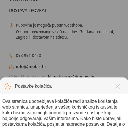
DOSTAVA I POVRAT
Kupovina je moguća putem webshopa.
Osobno preuzimanje se vrši na adresi Gordana Lederera 4,
Zagreb ili dostavom na adresu.
098 991 0430
info@mobis.hr
Odjel klimatizacije:
klimatizacija@mobis.hr
Odjel solarnih panela:
solar@mobis.hr
Postavke kolačića
Ova stranica upotrebljava kolačiće radi analize korištenja
web stranica, unaprjeđenja vašeg korisničkog iskustva te
kako bismo vam mogli ponuditi proizvode i usluge koji
najbolje odgovaraju vašim interesima. Kako biste upravljali
postavkama kolačića, posjetite napredne postavke. Detalje o