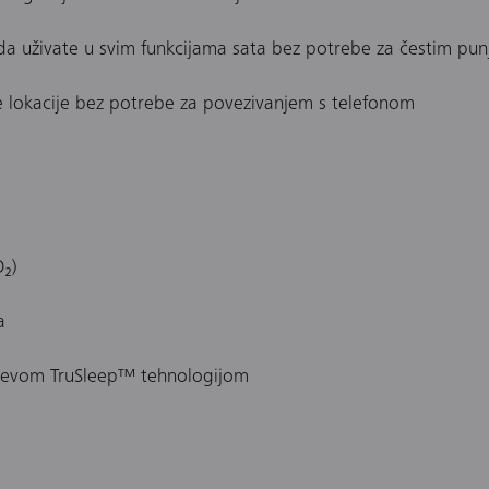
a uživate u svim funkcijama sata bez potrebe za čestim pun
lokacije bez potrebe za povezivanjem s telefonom
a
O₂)
a
ijevom TruSleep™ tehnologijom