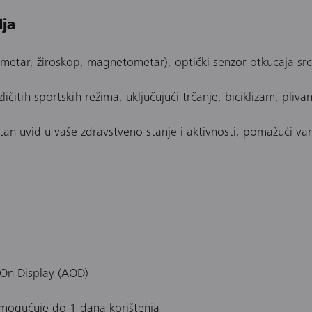
lja
metar, žiroskop, magnetometar), optički senzor otkucaja src
ičitih sportskih režima, uključujući trčanje, biciklizam, pliv
 uvid u vaše zdravstveno stanje i aktivnosti, pomažući vam u
-On Display (AOD)
mogućuje do 1 dana korištenja​