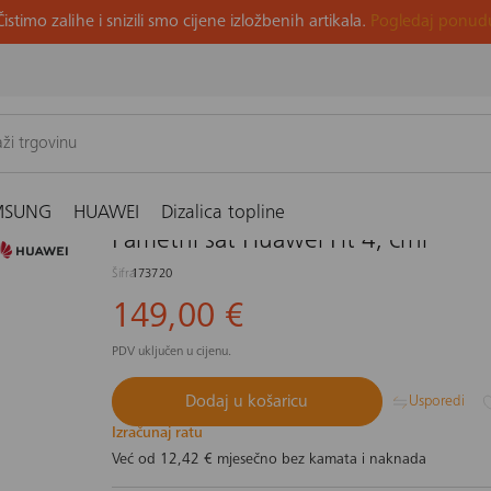
Čistimo zalihe i snizili smo cijene izložbenih artikala.
Pogledaj ponud
i
MSUNG
HUAWEI
Dizalica topline
Pametni sat Huawei Fit 4, crni
Šifra
173720
149,00 €
PDV uključen u cijenu.
Dodaj u košaricu
Usporedi
Izračunaj ratu
Već od
12,42 €
mjesečno bez kamata i naknada