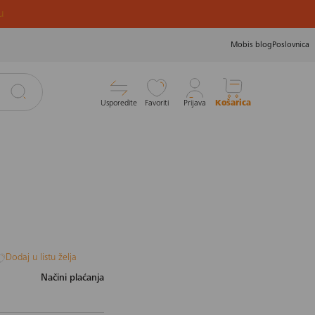
u
Mobis blog
Poslovnica
Usporedite
Favoriti
Prijava
Košarica
Dodaj u listu želja
Načini plaćanja