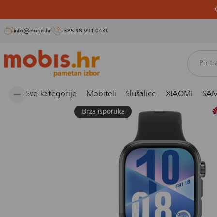
info@mobis.hr
+385 98 991 0430
Preskoči
Naslovnica
Pametni satovi i narukvice
Pametni satovi
Pametni sat Huawei Fit 4, crn
na
sadržaj
Sve kategorije
Mobiteli
Slušalice
XIAOMI
SA