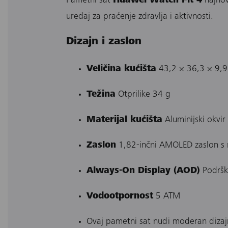
Pametni sat
Huawei Watch Fit 4
najnovi
uređaj za praćenje zdravlja i aktivnosti.
Dizajn i zaslon
Veličina kućišta
43,2 × 36,3 × 9,
Težina
Otprilike 34 g
Materijal kućišta
Aluminijski okvir
Zaslon
1,82-inčni AMOLED zaslon s r
Always-On Display (AOD)
Podrška
Vodootpornost
5 ATM
Ovaj pametni sat nudi moderan dizajn 