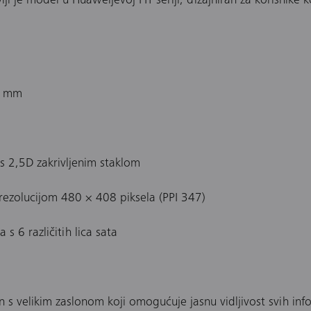
ji je model u Huaweijevoj FIT seriji, dizajniran za korisnike 
9 mm
 s 2,5D zakrivljenim staklom
ezolucijom 480 × 408 piksela (PPI 347)
 s 6 različitih lica sata
s velikim zaslonom koji omogućuje jasnu vidljivost svih inf