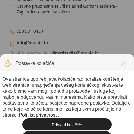
Kupovina je moguća putem webshopa.
Osobno preuzimanje se vrši na adresi Gordana Lederera 4,
Zagreb ili dostavom na adresu.
098 991 0430
info@mobis.hr
Odjel klimatizacije:
klimatizacija@mobis.hr
Odjel solarnih panela:
solar@mobis.hr
Postavke kolačića
Ova stranica upotrebljava kolačiće radi analize korištenja
web stranica, unaprjeđenja vašeg korisničkog iskustva te
kako bismo vam mogli ponuditi proizvode i usluge koji
najbolje odgovaraju vašim interesima. Kako biste upravljali
postavkama kolačića, posjetite napredne postavke. Detalje o
tome koje kolačiće koristimo i za koju svrhu pročitajte na
stranici
Politika privatnosti
.
Prihvati kolačiće
© 2026 Mobis electronic d.o.o. - Sva
Izrada web shopa