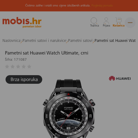
Čistimo zalihe i snizili smo cijene izložbenih artikala.
Pogledaj ponudu
Tražilica
Prijava
Košarica
Preskoči
Naslovnica
Pametni satovi i narukvice
Pametni satovi
Pametni sat Huawei Watch
na
sadržaj
Pametni sat Huawei Watch Ultimate, crni
Šifra: 171087