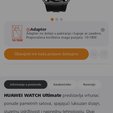
Adapter
Adapter ne dolazi u pakiranju i kupuje se zasebno.
Preporučena korištena snaga punjača: 10-18W
10-18W
Obavijesti me kada postane dostupno
Informacije o proizvodu
Karakteristike
Recenzije
HUAWEI WATCH Ultimate
predstavlja vrhunac
ponude pametnih satova, spajajući luksuzan dizajn,
izuzetnu izdržljivost i naprednu tehnologiju. Ovaj