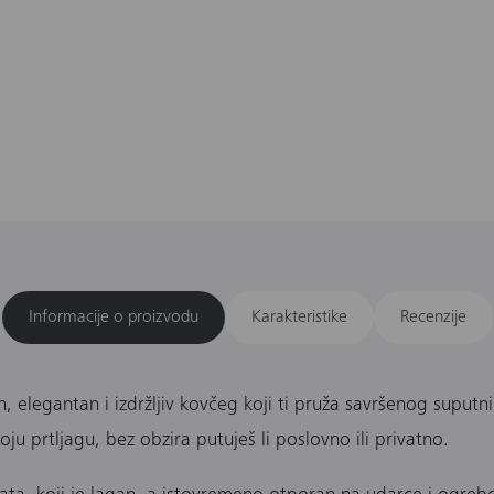
Informacije o proizvodu
Karakteristike
Recenzije
, elegantan i izdržljiv kovčeg koji ti pruža savršenog suput
ju prtljagu, bez obzira putuješ li poslovno ili privatno.