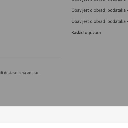
Obavijest o obradi podataka
Obavijest o obradi podataka 
Raskid ugovora
 ili dostavom na adresu.