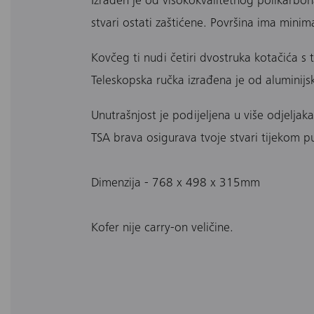
Izrađen je od visokokvalitetnog polikarbon
stvari ostati zaštićene. Površina ima minimal
Kovčeg ti nudi četiri dvostruka kotačića s
Teleskopska ručka izrađena je od aluminijsk
Unutrašnjost je podijeljena u više odjeljak
TSA brava osigurava tvoje stvari tijekom p
Dimenzija - 768 x 498 x 315mm
Kofer nije carry-on veličine.