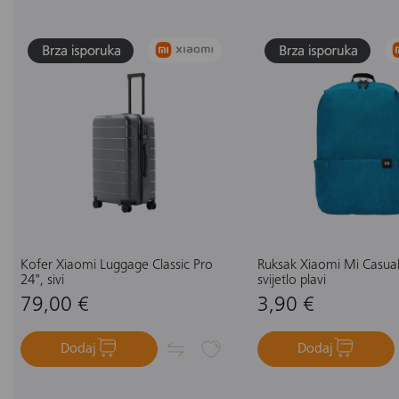
Kofer Xiaomi Luggage Classic Pro
Ruksak Xiaomi Mi Casua
24", sivi
svijetlo plavi
79,00 €
3,90 €
Dodaj
Dodaj