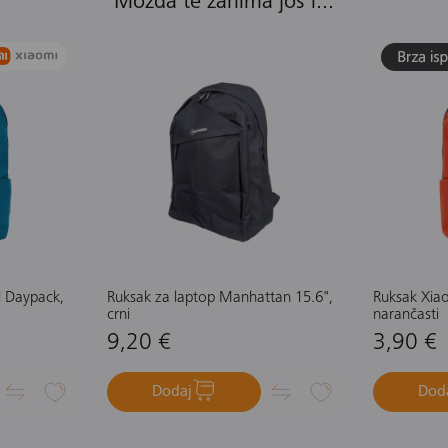
Možda te zanima još i...
l Daypack,
Ruksak za laptop Manhattan 15.6",
Ruksak Xia
crni
narančasti
9,20 €
3,90 €
Dodaj
Dod