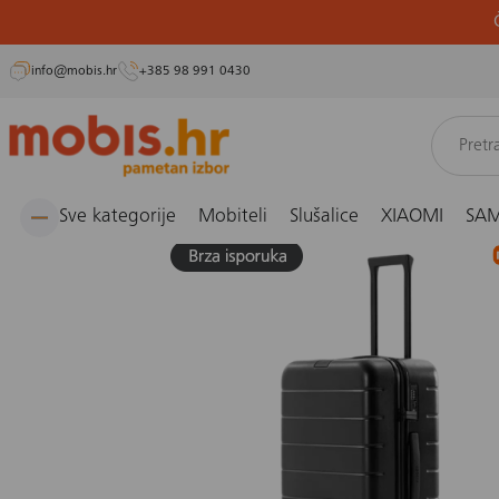
info@mobis.hr
+385 98 991 0430
Preskoči
Naslovnica
Električni romobili i dodatna oprema
Torbe i koferi
Kofer Xiaomi Lugga
na
sadržaj
Sve kategorije
Mobiteli
Slušalice
XIAOMI
SA