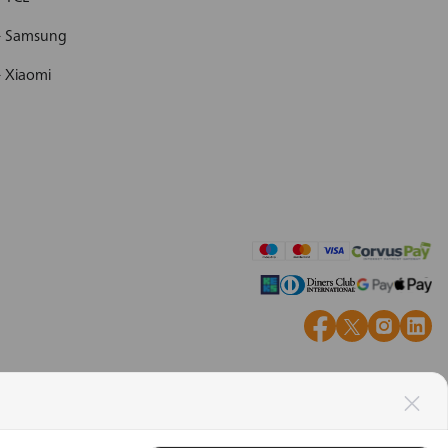
 - Samsung
- Xiaomi