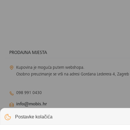
PRODAJNA MJESTA
Kupovina je moguća putem webshopa.
Osobno preuzimanje se vrši na adresi Gordana Lederera 4, Zagreb
098 991 0430
info@mobis.hr
Odjel klimatizacije:
klimatizacija@mobis.hr
Postavke kolačića
Odjel solarnih panela:
solar@mobis.hr