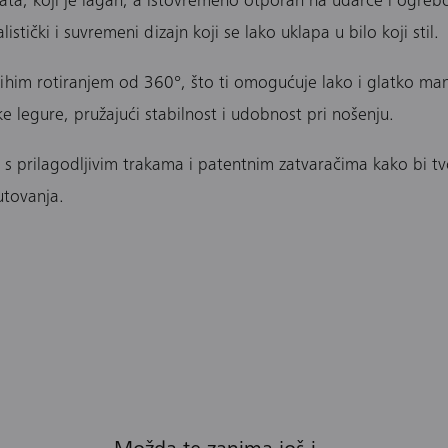
ata, koji je lagan, a istovremeno otporan na udarce i ogrebo
istički i suvremeni dizajn koji se lako uklapa u bilo koji stil.
 tihim rotiranjem od 360°, što ti omogućuje lako i glatko ma
e legure, pružajući stabilnost i udobnost pri nošenju.
a s prilagodljivim trakama i patentnim zatvaračima kako bi t
utovanja.