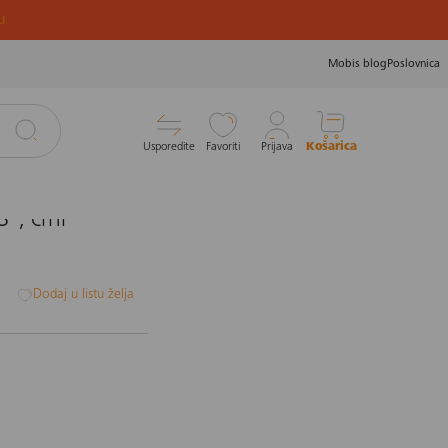
u
Mobis blog
Poslovnica
Usporedite
Favoriti
Prijava
Košarica
", crni
i
Dodaj u listu želja