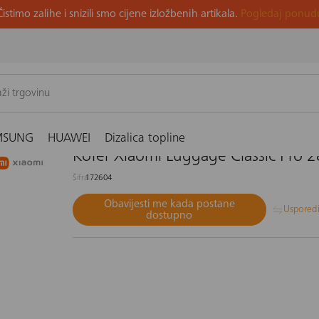
Čistimo zalihe i snizili smo cijene izložbenih artikala.
Pogledaj ponud
ge Classic Pro 28", crni
MSUNG
HUAWEI
Dizalica topline
Kofer Xiaomi Luggage Classic Pro 28
Šifra
172604
Obavijesti me kada postane
Uspored
dostupno