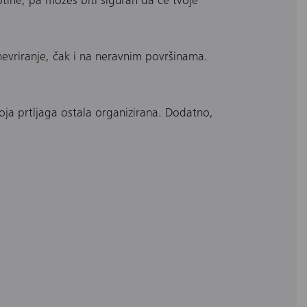
tine, pa možeš biti siguran da će tvoje
nevriranje, čak i na neravnim površinama.
voja prtljaga ostala organizirana. Dodatno,