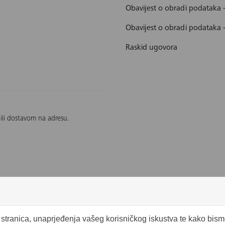
Obavijest o obradi podataka
Obavijest o obradi podataka 
Raskid ugovora
 ili dostavom na adresu.
b stranica, unaprjeđenja vašeg korisničkog iskustva te kako bis