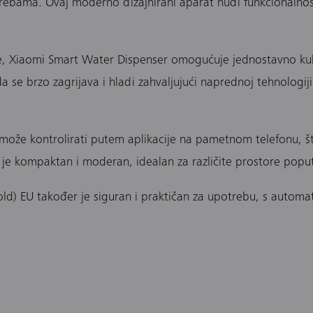
ebama. Ovaj moderno dizajnirani aparat nudi funkcionalnost z
 Xiaomi Smart Water Dispenser omogućuje jednostavno kuhanj
 se brzo zagrijava i hladi zahvaljujući naprednoj tehnologiji 
može kontrolirati putem aplikacije na pametnom telefonu, š
 je kompaktan i moderan, idealan za različite prostore poput
d) EU također je siguran i praktičan za upotrebu, s automat