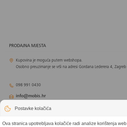
PRODAJNA MJESTA
Kupovina je moguća putem webshopa.
Osobno preuzimanje se vrši na adresi Gordana Lederera 4, Zagreb
098 991 0430
info@mobis.hr
Odjel klimatizacije:
klimatizacija@mobis.hr
Postavke kolačića
Odjel solarnih panela:
solar@mobis.hr
Ova stranica upotrebljava kolačiće radi analize korištenja we