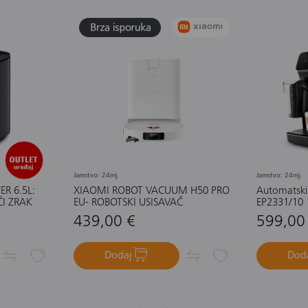
Jamstvo: 24mj.
Jamstvo: 24mj.
ER 6.5L:
XIAOMI ROBOT VACUUM H50 PRO
Automatski 
ĆI ZRAK
EU- ROBOTSKI USISAVAČ
EP2331/10
439,00 €
599,00
Dodaj
Dod