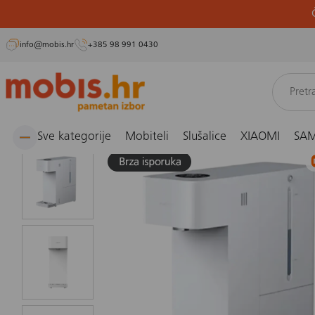
info@mobis.hr
+385 98 991 0430
Preskoči
Naslovnica
Smarthome, kućanski aparati i osobna njega
Mali kućanski aparati
Kuh
na
sadržaj
Sve kategorije
Mobiteli
Slušalice
XIAOMI
SA