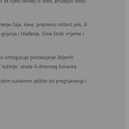
a cijelu obitelj ili ured, pružajući vodu
e čaja, kave, pripremu instant jela, ili
grijanja i hlađenja, čime štedi vrijeme i
to omogućuje postavljanje željenih
 kuhinje, ureda ili dnevnog boravka.
skim sustavom zaštite od pregrijavanja i