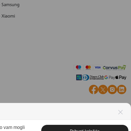
 - Samsung
- Xiaomi
mo vam mogli