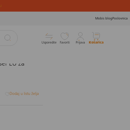
u
Mobis blog
Poslovnica
Usporedite
Favoriti
Prijava
Košarica
er EU za
i
Dodaj u listu želja