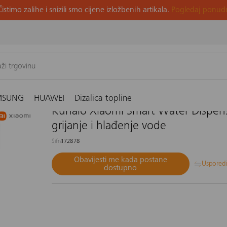
Čistimo zalihe i snizili smo cijene izložbenih artikala.
Pogledaj ponud
alo Xiaomi Smart Water Dispenser EU za grijanje i hlađenje vode
MSUNG
HUAWEI
Dizalica topline
Kuhalo Xiaomi Smart Water Dispens
grijanje i hlađenje vode
Šifra
172878
Obavijesti me kada postane
Uspored
dostupno