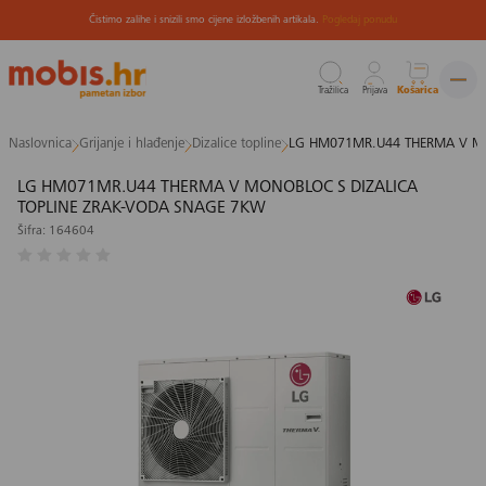
Čistimo zalihe i snizili smo cijene izložbenih artikala.
Pogledaj ponudu
Tražilica
Prijava
Košarica
Preskoči
Naslovnica
Grijanje i hlađenje
Dizalice topline
LG HM071MR.U44 THERMA V MO
na
sadržaj
LG HM071MR.U44 THERMA V MONOBLOC S DIZALICA
TOPLINE ZRAK-VODA SNAGE 7KW
Šifra: 164604