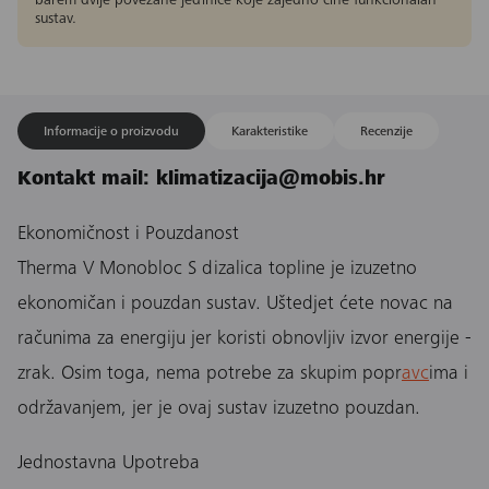
barem dvije povezane jedinice koje zajedno čine funkcionalan
sustav.
Informacije o proizvodu
Karakteristike
Recenzije
Kontakt mail: klimatizacija@mobis.hr
Ekonomičnost i Pouzdanost
Therma V Monobloc S dizalica topline je izuzetno
ekonomičan i pouzdan sustav. Uštedjet ćete novac na
računima za energiju jer koristi obnovljiv izvor energije -
zrak. Osim toga, nema potrebe za skupim popr
avc
ima i
održavanjem, jer je ovaj sustav izuzetno pouzdan.
Jednostavna Upotreba