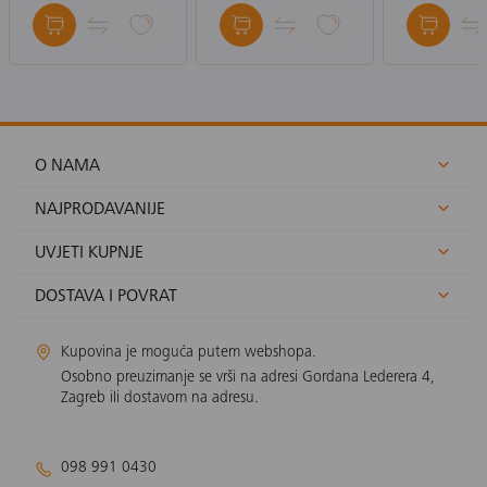
Električni grijač 6KW,
Električni grijač 3KW,
Električni gr
crna
crna
crna
O NAMA
NAJPRODAVANIJE
UVJETI KUPNJE
DOSTAVA I POVRAT
Kupovina je moguća putem webshopa.
Osobno preuzimanje se vrši na adresi Gordana Lederera 4,
Zagreb ili dostavom na adresu.
098 991 0430