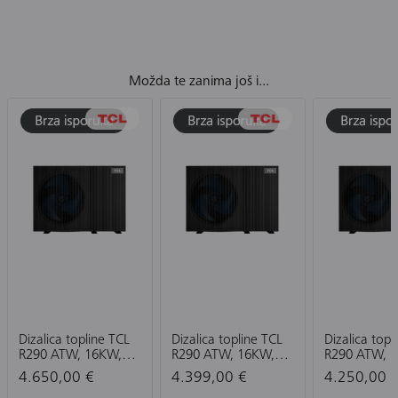
Možda te zanima još i...
Dizalica topline TCL
Dizalica topline TCL
Dizalica topl
R290 ATW, 16KW,
R290 ATW, 16KW,
R290 ATW, 
Monoblok, 3PH 380-
Monoblok, 1PH 220-
Monoblok, 1
4.650,00 €
4.399,00 €
4.250,00 
415 V, 50 HZ,
240 V, 50 HZ,
240 V, 50 HZ