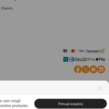
- Xiaomi
mo vam mogli
Prihvati kolačiće
apredne postavke.