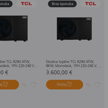
pline TCL R290 ATW,
Dizalica topline TCL R290 ATW,
blok, 1PH 220-240 V,
8KW, Monoblok, 1PH 220-240 V, 50
rični grijač 3KW, crna
HZ, Električni grijač 3KW, crna
00 €
3.600,00 €
aj
Dodaj