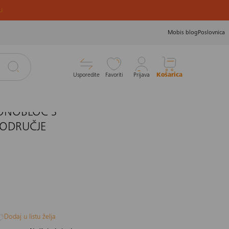
u
Mobis blog
Poslovnica
Usporedite
Favoriti
Prijava
Košarica
32
ONOBLOC S
PODRUČJE
Dodaj u listu želja