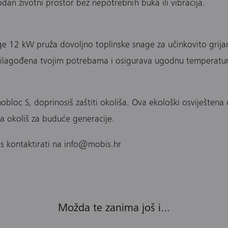
odan životni prostor bez nepotrebnih buka ili vibracija.
e 12 kW pruža dovoljno toplinske snage za učinkovito grijan
e prilagođena tvojim potrebama i osigurava ugodnu temperatur
loc S, doprinosiš zaštiti okoliša. Ova ekološki osviještena o
uva okoliš za buduće generacije.
as kontaktirati na info@mobis.hr
Možda te zanima još i...