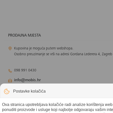
PRODAJNA MJESTA
Kupovina je moguća putem webshopa.
Osobno preuzimanje se vrši na adresi Gordana Lederera 4, Zagreb
098 991 0430
info@mobis.hr
Odjel klimatizacije:
klimatizacija@mobis.hr
Postavke kolačića
Odjel solarnih panela:
solar@mobis.hr
Ova stranica upotrebljava kolačiće radi analize korištenja we
ponuditi proizvode i usluge koji najbolje odgovaraju vašim int