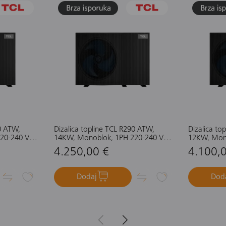
90 ATW,
Dizalica topline TCL R290 ATW,
Dizalica to
20-240 V,
14KW, Monoblok, 1PH 220-240 V,
12KW, Mono
3KW, crna
50 HZ, Električni grijač 3KW, crna
50 HZ, Elekt
4.250,00 €
4.100,
Dodaj
Dod