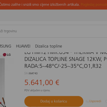
Čistimo zalihe i snizili smo cijene izložbenih artikala.
Pogledaj ponud
NOBLOC S DIZALICA TOPLINE SNAGE 12KW, PODRUČJE RADA:5~48°C/-25~35°C,O1,R
MSUNG
HUAWEI
Dizalica topline
LG HM121MR.U34 - THERMA V M
DIZALICA TOPLINE SNAGE 12KW, 
RADA:5~48°C/-25~35°C,O1,R32
Šifra
164743
5.641,00 €
PDV uključen u cijenu.
Dodaj u košaricu
Usporedi