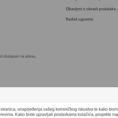
Obavijest o obradi podataka 
Raskid ugovora
 ili dostavom na adresu.
b stranica, unaprjeđenja vašeg korisničkog iskustva te kako bis
eresima. Kako biste upravljali postavkama kolačića, posjetite n