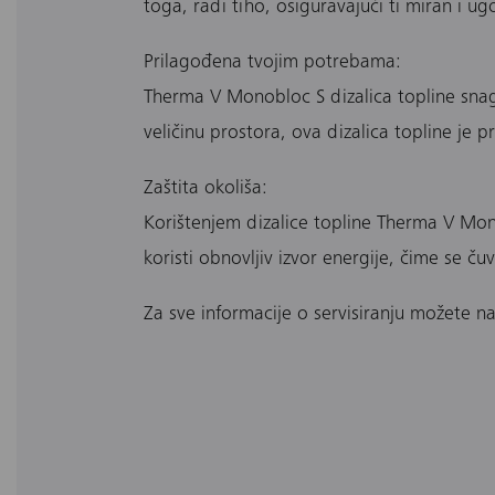
toga, radi tiho, osiguravajući ti miran i ug
Prilagođena tvojim potrebama:
Therma V Monobloc S dizalica topline snag
veličinu prostora, ova dizalica topline j
Zaštita okoliša:
Korištenjem dizalice topline Therma V Monob
koristi obnovljiv izvor energije, čime se č
Za sve informacije o servisiranju možete n