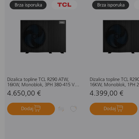
Dizalica topline TCL R290 ATW,
Dizalica topline TCL R2
16KW, Monoblok, 3PH 380-415 V,
16KW, Monoblok, 1PH 2
50 HZ, Električni grijač 6KW, crna
50 HZ, Električni grijač 
4.650,00 €
4.399,00 €
Dodaj
Dodaj