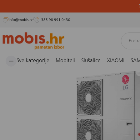
info@mobis.hr
+385 98 991 0430
Preskoči
Naslovnica
Grijanje i hlađenje
Dizalice topline
LG HM121MR.U34 - THERMA V MO
na
sadržaj
Sve kategorije
Mobiteli
Slušalice
XIAOMI
SA