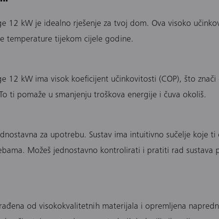
 12 kW je idealno rješenje za tvoj dom. Ova visoko učinkovit
ne temperature tijekom cijele godine.
 12 kW ima visok koeficijent učinkovitosti (COP), što znači 
To ti pomaže u smanjenju troškova energije i čuva okoliš.
ednostavna za upotrebu. Sustav ima intuitivno sučelje koje 
ama. Možeš jednostavno kontrolirati i pratiti rad sustava 
izrađena od visokokvalitetnih materijala i opremljena nap