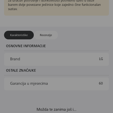
za izračun potrošnje i učinkovitosti potrebno uzeti u obzir
barem dvije povezane jedinice koje zajedno čine funkcionalan
sustav.
Karakteristike
Recenzije
OSNOVNE INFORMACIJE
Brand
LG
OSTALE ZNAČAJKE
Garancija u mjesecima
60
Možda te zanima još i...