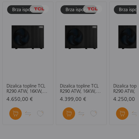
Dizalica topline TCL
Dizalica topline TCL
Dizalica topl
R290 ATW, 16KW,
R290 ATW, 16KW,
R290 ATW, 
Monoblok, 3PH 380-
Monoblok, 1PH 220-
Monoblok, 1
4.650,00 €
4.399,00 €
4.250,00 
415 V, 50 HZ,
240 V, 50 HZ,
240 V, 50 HZ
Električni grijač 6KW,
Električni grijač 3KW,
Električni gr
crna
crna
crna