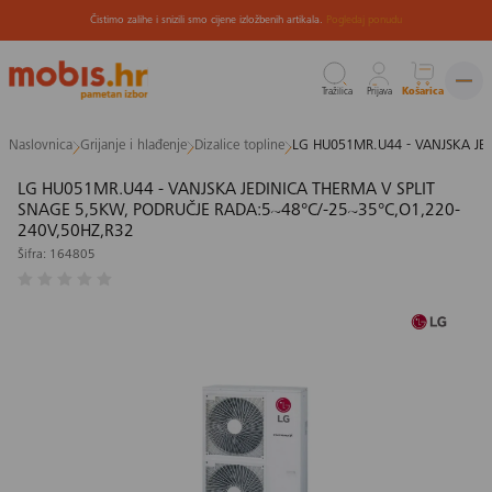
Čistimo zalihe i snizili smo cijene izložbenih artikala.
Pogledaj ponudu
Tražilica
Prijava
Košarica
Preskoči
Naslovnica
Grijanje i hlađenje
Dizalice topline
LG HU051MR.U44 - VANJSKA JED
na
sadržaj
LG HU051MR.U44 - VANJSKA JEDINICA THERMA V SPLIT
SNAGE 5,5KW, PODRUČJE RADA:5~48°C/-25~35°C,O1,220-
240V,50HZ,R32
Šifra: 164805