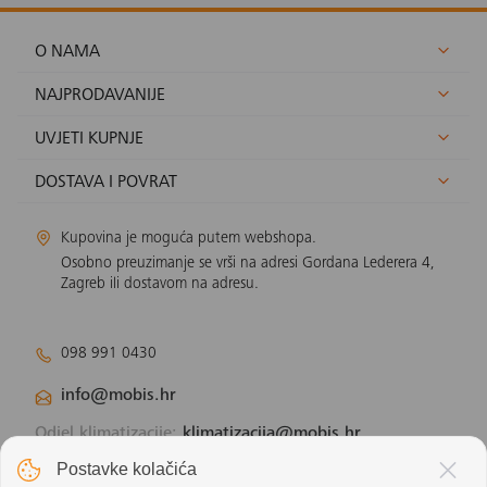
O NAMA
NAJPRODAVANIJE
UVJETI KUPNJE
DOSTAVA I POVRAT
Kupovina je moguća putem webshopa.
Osobno preuzimanje se vrši na adresi Gordana Lederera 4,
Zagreb ili dostavom na adresu.
098 991 0430
info@mobis.hr
Odjel klimatizacije:
klimatizacija@mobis.hr
Odjel solarnih panela:
solar@mobis.hr
Postavke kolačića