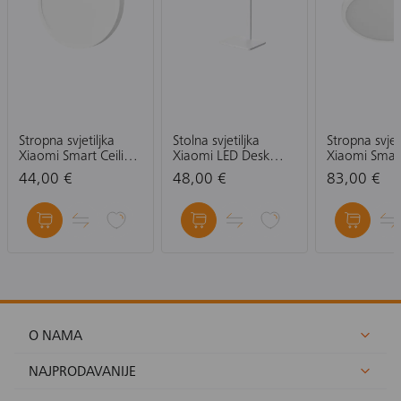
Stropna svjetiljka
Stolna svjetiljka
Stropna svjet
Xiaomi Smart Ceiling
Xiaomi LED Desk
Xiaomi Smart
Light D20
Lamp 2
Light D40
44,00 €
48,00 €
83,00 €
O NAMA
NAJPRODAVANIJE