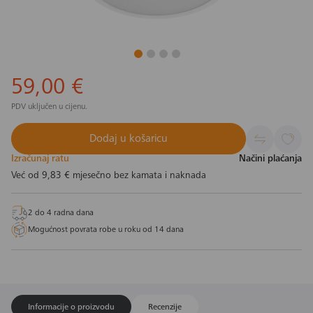
59,00 €
PDV uključen u cijenu.
Dodaj u košaricu
Izračunaj ratu
Načini plaćanja
Već od
9,83 €
mjesečno bez kamata i naknada
2 do 4 radna dana
Mogućnost povrata robe u roku od 14 dana
Informacije o proizvodu
Recenzije