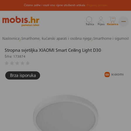
Čistimo zalihe i snizili smo cijene izložbenih artikala.
Pogledaj ponudu
Tražilica
Prijava
Košarica
Preskoči
Naslovnica
Smarthome, kućanski aparati i osobna njega
Smarthome i sigurnost
na
sadržaj
Stropna svjetiljka XIAOMI Smart Ceiling Light D30
Šifra: 173874