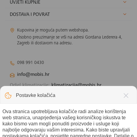
UVJETI KUPNJE
DOSTAVA I POVRAT
Kupovina je moguća putem webshopa.
Osobno preuzimanje se vrši na adresi Gordana Lederera 4,
Zagreb ili dostavom na adresu.
098 991 0430
info@mobis.hr
Odjel klimatizacije:
klimatizacija@mobis.hr
Odjel solarnih panela:
solar@mobis.hr
Postavke kolačića
Ova stranica upotrebljava kolačiće radi analize korištenja
web stranica, unaprjeđenja vašeg korisničkog iskustva te
kako bismo vam mogli ponuditi proizvode i usluge koji
najbolje odgovaraju vašim interesima. Kako biste upravljali
postavkama kolačića, posjetite napredne postavke. Detalje o