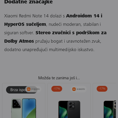
Dodatne značajke
Xiaomi Redmi Note 14 dolazi s
Androidom 14 i
HyperOS sučeljem
, nudeći moderan, stabilan i
siguran softver.
Stereo zvučnici s podrškom za
Dolby Atmos
pružaju bogat i uravnotežen zvuk,
dodatno unapređujući multimedijsko iskustvo.
Možda te zanima još i...
-17
%
-17
%