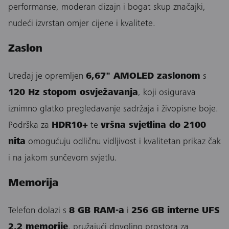
performanse, moderan dizajn i bogat skup značajki,
nudeći izvrstan omjer cijene i kvalitete.
Zaslon
Uređaj je opremljen
6,67" AMOLED zaslonom
s
120 Hz stopom osvježavanja
, koji osigurava
iznimno glatko pregledavanje sadržaja i živopisne boje.
Podrška za
HDR10+
te
vršna svjetlina do 2100
nita
omogućuju odličnu vidljivost i kvalitetan prikaz čak
i na jakom sunčevom svjetlu.
Memorija
Telefon dolazi s
8 GB RAM-a
i
256 GB interne UFS
2.2 memorije
, pružajući dovoljno prostora za