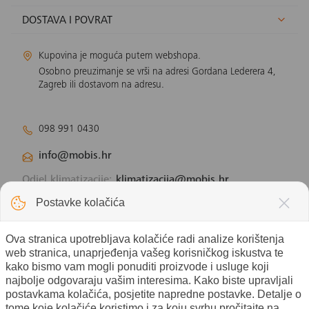
DOSTAVA I POVRAT
Kupovina je moguća putem webshopa.
Osobno preuzimanje se vrši na adresi Gordana Lederera 4,
Zagreb ili dostavom na adresu.
098 991 0430
info@mobis.hr
Odjel klimatizacije:
klimatizacija@mobis.hr
Odjel solarnih panela:
solar@mobis.hr
Postavke kolačića
Ova stranica upotrebljava kolačiće radi analize korištenja
web stranica, unaprjeđenja vašeg korisničkog iskustva te
kako bismo vam mogli ponuditi proizvode i usluge koji
najbolje odgovaraju vašim interesima. Kako biste upravljali
postavkama kolačića, posjetite napredne postavke. Detalje o
tome koje kolačiće koristimo i za koju svrhu pročitajte na