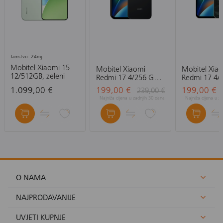
Jamstvo: 24mj.
Mobitel Xiaomi 15
Mobitel Xiaomi
Mobitel Xia
12/512GB, zeleni
Redmi 17 4/256 GB,
Redmi 17 4/
crni
zeleni
1.099,00 €
199,00 €
199,00 €
239,00 €
Najniža cijena u zadnjih 30 dana
Najniža cijena u z
O NAMA
NAJPRODAVANIJE
UVJETI KUPNJE