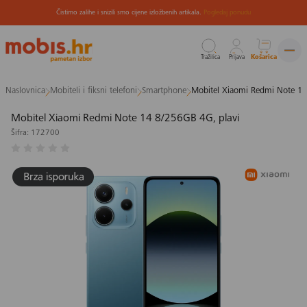
Čistimo zalihe i snizili smo cijene izložbenih artikala.
Pogledaj ponudu
Tražilica
Prijava
Košarica
Preskoči
Naslovnica
Mobiteli i fiksni telefoni
Smartphone
Mobitel Xiaomi Redmi Note 14
na
sadržaj
Mobitel Xiaomi Redmi Note 14 8/256GB 4G, plavi
Šifra: 172700