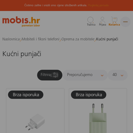
Čistimo zalihe i snizili smo cijene izložbenih artikala.
Pogledaj ponudu
Tražilica
Prijava
Košarica
Preskoči
Naslovnica
Mobiteli i fiksni telefoni
Oprema za mobitele
Kućni punjači
na
sadržaj
Kućni punjači
Filtriraj